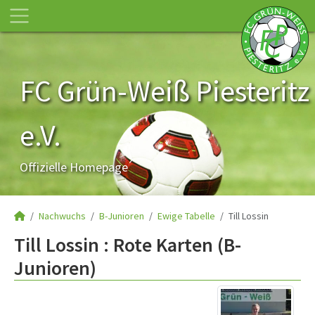
FC Grün-Weiß Piesteritz
e.V.
Offizielle Homepage
Nachwuchs
B-Junioren
Ewige Tabelle
Till Lossin
Till Lossin : Rote Karten (B-
Junioren)