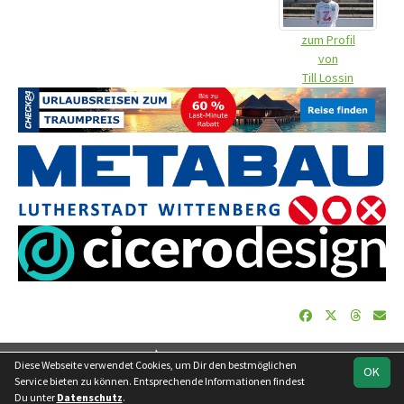
zum Profil
von
Till Lossin
soccero.de
Diese Webseite verwendet Cookies, um Dir den bestmöglichen
OK
© 2006 - 2026
Service bieten zu können. Entsprechende Informationen findest
Du unter
Datenschutz
.
Besucherstatistik
Geburtstage
Impressum
Datenschutz