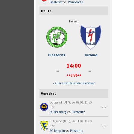
Piesteritz
vs.
Reinsdorf II
Heute
Herren
Piesteritz
Turbine
14:00
-
-
++LIVE++
» zum ausführlichen Liveticker
Vorschau
B-Jugend (U17), So. 09.08. 11:30
Uhr
-:-
SC Bernburg
vs.
Piesteritz
C-Jugend (U15), Di. 11.08. 18:00
Uhr
-:-
SC Templin
vs.
Piesteritz