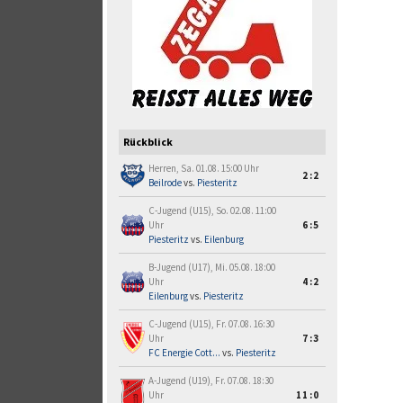
Rückblick
Herren, Sa. 01.08. 15:00 Uhr
2:2
Beilrode
vs.
Piesteritz
C-Jugend (U15), So. 02.08. 11:00
Uhr
6:5
Piesteritz
vs.
Eilenburg
B-Jugend (U17), Mi. 05.08. 18:00
Uhr
4:2
Eilenburg
vs.
Piesteritz
C-Jugend (U15), Fr. 07.08. 16:30
Uhr
7:3
FC Energie Cott...
vs.
Piesteritz
A-Jugend (U19), Fr. 07.08. 18:30
Uhr
11:0