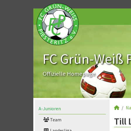
FC Grün-Weiß Pi
Offizielle Homepage
Na
A-Junioren
Till
Team
Landesliga