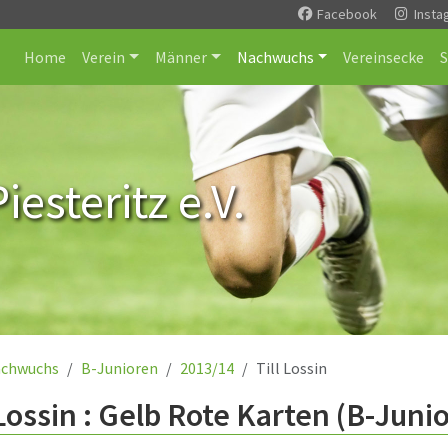
Facebook
Insta
Home
Verein
Männer
Nachwuchs
Vereinsecke
esteritz e.V.
chwuchs
B-Junioren
2013/14
Till Lossin
 Lossin : Gelb Rote Karten (B-Juni