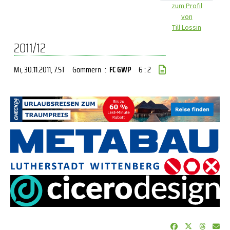
zum Profil
von
Till Lossin
2011/12
Mi, 30.11.2011
, 7.ST
Gommern
:
FC GWP
6 : 2