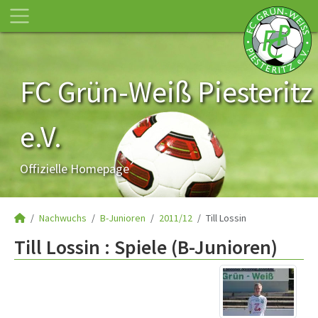
FC Grün-Weiß Piesteritz
e.V.
Offizielle Homepage
Nachwuchs
B-Junioren
2011/12
Till Lossin
Till Lossin : Spiele (B-Junioren)