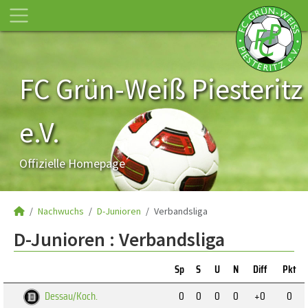
FC Grün-Weiß Piesteritz
e.V.
Offizielle Homepage
Nachwuchs
D-Junioren
Verbandsliga
D-Junioren :
Verbandsliga
Sp
S
U
N
Diff
Pkt
Dessau/Koch.
0
0
0
0
+0
0