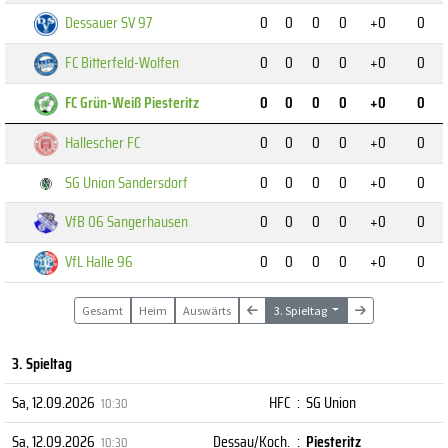
Dessauer SV 97
0
0
0
0
+0
0
FC Bitterfeld-Wolfen
0
0
0
0
+0
0
FC Grün-Weiß Piesteritz
0
0
0
0
+0
0
Hallescher FC
0
0
0
0
+0
0
SG Union Sandersdorf
0
0
0
0
+0
0
VfB 06 Sangerhausen
0
0
0
0
+0
0
VfL Halle 96
0
0
0
0
+0
0
Gesamt
Heim
Auswärts
3. Spieltag
3. Spieltag
Sa, 12.09.2026
HFC
:
SG Union
10:30
Sa, 12.09.2026
Dessau/Koch.
:
Piesteritz
10:30