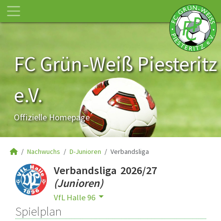
FC Grün-Weiß Piesteritz
e.V.
Offizielle Homepage
Nachwuchs
D-Junioren
Verbandsliga
Verbandsliga 2026/27
(Junioren)
VfL Halle 96
Spielplan