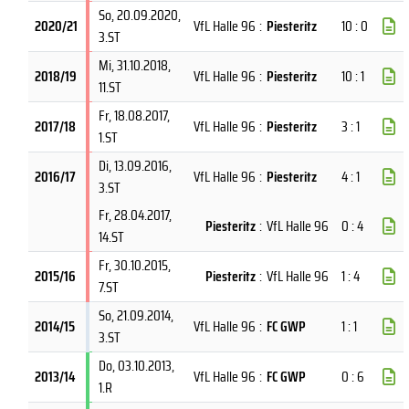
So, 20.09.2020
,
2020/21
VfL Halle 96
:
Piesteritz
10 : 0
3.ST
Mi, 31.10.2018
,
2018/19
VfL Halle 96
:
Piesteritz
10 : 1
11.ST
Fr, 18.08.2017
,
2017/18
VfL Halle 96
:
Piesteritz
3 : 1
1.ST
Di, 13.09.2016
,
2016/17
VfL Halle 96
:
Piesteritz
4 : 1
3.ST
Fr, 28.04.2017
,
Piesteritz
:
VfL Halle 96
0 : 4
14.ST
Fr, 30.10.2015
,
2015/16
Piesteritz
:
VfL Halle 96
1 : 4
7.ST
So, 21.09.2014
,
2014/15
VfL Halle 96
:
FC GWP
1 : 1
3.ST
Do, 03.10.2013
,
2013/14
VfL Halle 96
:
FC GWP
0 : 6
1.R