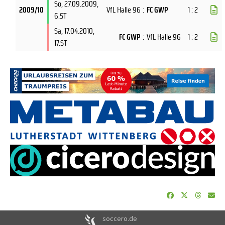
So, 27.09.2009
,
2009/10
VfL Halle 96
:
FC GWP
1 : 2
6.ST
Sa, 17.04.2010
,
FC GWP
:
VfL Halle 96
1 : 2
17.ST
soccero.de