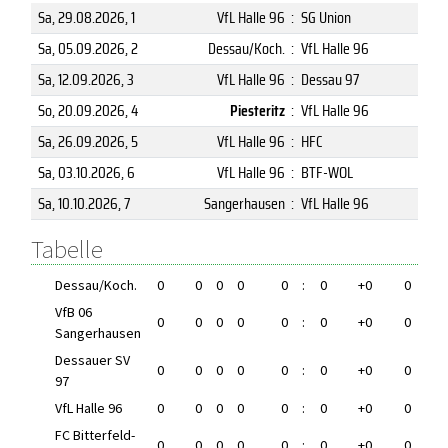
Sa, 29.08.2026
, 1
VfL Halle 96
:
SG Union
Sa, 05.09.2026
, 2
Dessau/Koch.
:
VfL Halle 96
Sa, 12.09.2026
, 3
VfL Halle 96
:
Dessau 97
So, 20.09.2026
, 4
Piesteritz
:
VfL Halle 96
Sa, 26.09.2026
, 5
VfL Halle 96
:
HFC
Sa, 03.10.2026
, 6
VfL Halle 96
:
BTF-WOL
Sa, 10.10.2026
, 7
Sangerhausen
:
VfL Halle 96
Tabelle
Dessau/Koch.
0
0
0
0
0
:
0
+0
0
VfB 06
0
0
0
0
0
:
0
+0
0
Sangerhausen
Dessauer SV
0
0
0
0
0
:
0
+0
0
97
VfL Halle 96
0
0
0
0
0
:
0
+0
0
FC Bitterfeld-
0
0
0
0
0
:
0
+0
0