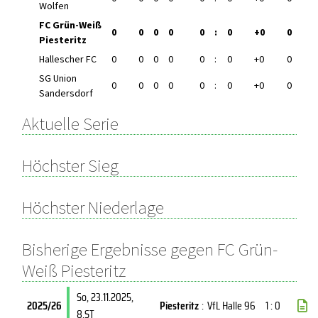
Wolfen
FC Grün-Weiß
0
0
0
0
0
:
0
+0
0
Piesteritz
Hallescher FC
0
0
0
0
0
:
0
+0
0
SG Union
0
0
0
0
0
:
0
+0
0
Sandersdorf
Aktuelle Serie
Höchster Sieg
Höchster Niederlage
Bisherige Ergebnisse gegen FC Grün-
Weiß Piesteritz
So, 23.11.2025
,
2025/26
Piesteritz
:
VfL Halle 96
1 : 0
8.ST