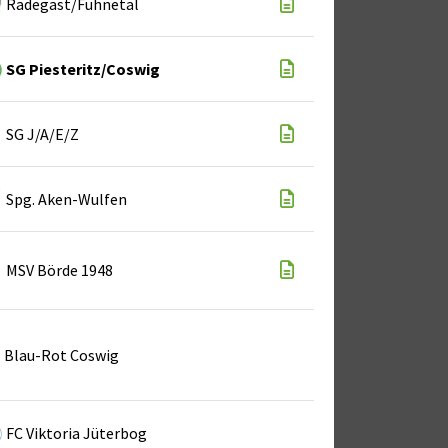
Radegast/Fuhnetal
SG Piesteritz/Coswig
SG J/A/E/Z
Spg. Aken-Wulfen
MSV Börde 1948
Blau-Rot Coswig
FC Viktoria Jüterbog