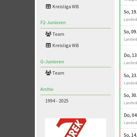
Kreisliga WB
So, 19
Landesl
F2-Junioren
So, 09
Team
Landesl
Kreisliga WB
Do, 13
G-Junioren
Landesl
Team
So, 23
Landesl
Archiv
So, 30
1994 - 2025
Landesl
Do, 04
Landesl
So, 14