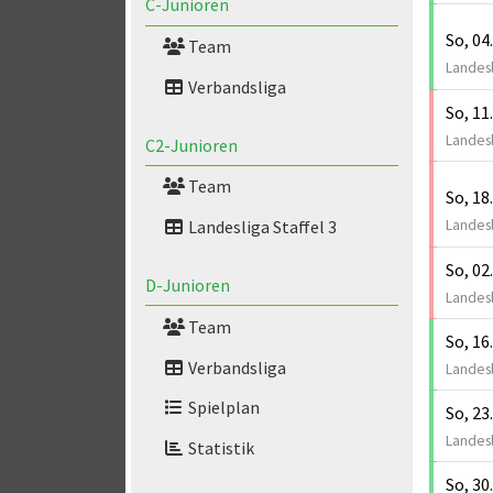
C-Junioren
So, 04
Team
Landesl
Verbandsliga
So, 11
Landesl
C2-Junioren
Team
So, 18
Landesliga Staffel 3
Landesl
So, 02
D-Junioren
Landesl
Team
So, 16
Verbandsliga
Landesl
Spielplan
So, 23
Landesl
Statistik
So, 30