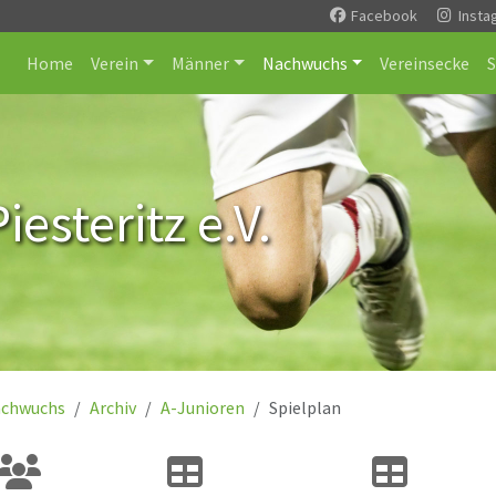
Facebook
Insta
Home
Verein
Männer
Nachwuchs
Vereinsecke
esteritz e.V.
chwuchs
Archiv
A-Junioren
Spielplan