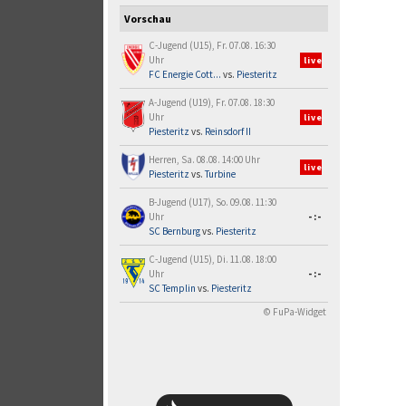
Vorschau
C-Jugend (U15), Fr. 07.08. 16:30
Uhr
live
FC Energie Cott...
vs.
Piesteritz
A-Jugend (U19), Fr. 07.08. 18:30
Uhr
live
Piesteritz
vs.
Reinsdorf II
Herren, Sa. 08.08. 14:00 Uhr
live
Piesteritz
vs.
Turbine
B-Jugend (U17), So. 09.08. 11:30
Uhr
-:-
SC Bernburg
vs.
Piesteritz
C-Jugend (U15), Di. 11.08. 18:00
Uhr
-:-
SC Templin
vs.
Piesteritz
© FuPa-Widget