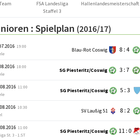
Team
FSA Landesliga
Hallenlandesmeisterschaft
Staffel 3
nioren :
Spielplan
(2016/17)
.07.2016
19:00
8 : 4
Blau-Rot Coswig
ele
.08.2016
18:00
3 : 7
SG Piesteritz/Coswig
ele
.08.2016
11:00
5 : 3
SG Piesteritz/Coswig
ele
.08.2016
10:30
8 : 2
SV Laußig 51
el
.08.2016
11:00
11 : 0
SG Piesteritz/Coswig
iga St. 3 - 1.ST