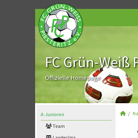
FC Grün-Weiß Pi
Offizielle Homepage
Na
A-Junioren
Team
Landesliga