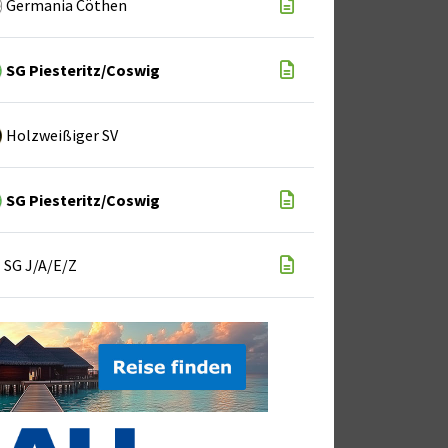
Germania Cöthen
SG Piesteritz/Coswig
Holzweißiger SV
SG Piesteritz/Coswig
SG J/A/E/Z