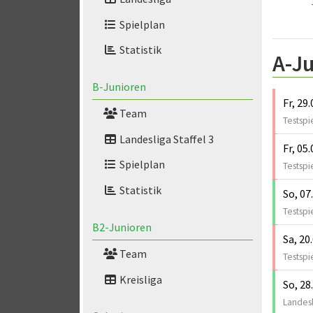
Spielplan
Statistik
A-Ju
B-Junioren
Fr, 29
Team
Testspi
Landesliga Staffel 3
Fr, 05
Spielplan
Testspi
Statistik
So, 07
Testspi
B2-Junioren
Sa, 20
Team
Testspi
Kreisliga
So, 28
Landesl