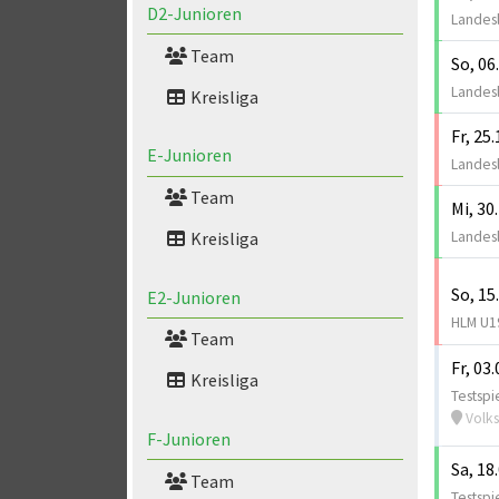
D2-Junioren
Landesl
Team
So, 06
Landesl
Kreisliga
Fr, 25
E-Junioren
Landesl
Team
Mi, 30
Landesl
Kreisliga
So, 15
E2-Junioren
HLM U19
Team
Fr, 03
Kreisliga
Testspi
Volks
F-Junioren
Sa, 18
Team
Testspi