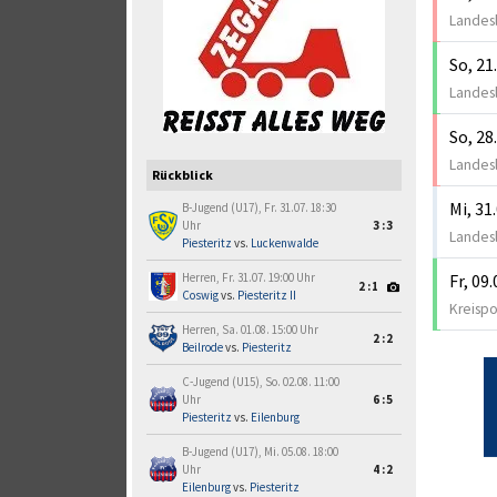
Landesl
So, 21
Landesl
So, 28
Landesl
Rückblick
Mi, 31
B-Jugend (U17), Fr. 31.07. 18:30
Uhr
3:3
Landesl
Piesteritz
vs.
Luckenwalde
Fr, 09
Herren, Fr. 31.07. 19:00 Uhr
2:1
Coswig
vs.
Piesteritz II
Kreispo
Herren, Sa. 01.08. 15:00 Uhr
2:2
Beilrode
vs.
Piesteritz
C-Jugend (U15), So. 02.08. 11:00
Uhr
6:5
Piesteritz
vs.
Eilenburg
B-Jugend (U17), Mi. 05.08. 18:00
Uhr
4:2
Eilenburg
vs.
Piesteritz