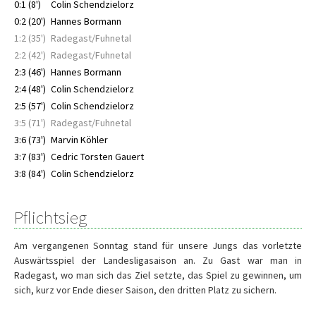
0:1 (8')
Colin Schendzielorz
0:2 (20')
Hannes Bormann
1:2 (35')
Radegast/Fuhnetal
2:2 (42')
Radegast/Fuhnetal
2:3 (46')
Hannes Bormann
2:4 (48')
Colin Schendzielorz
2:5 (57')
Colin Schendzielorz
3:5 (71')
Radegast/Fuhnetal
3:6 (73')
Marvin Köhler
3:7 (83')
Cedric Torsten Gauert
3:8 (84')
Colin Schendzielorz
Pflichtsieg
Am vergangenen Sonntag stand für unsere Jungs das vorletzte
Auswärtsspiel der Landesligasaison an. Zu Gast war man in
Radegast, wo man sich das Ziel setzte, das Spiel zu gewinnen, um
sich, kurz vor Ende dieser Saison, den dritten Platz zu sichern.