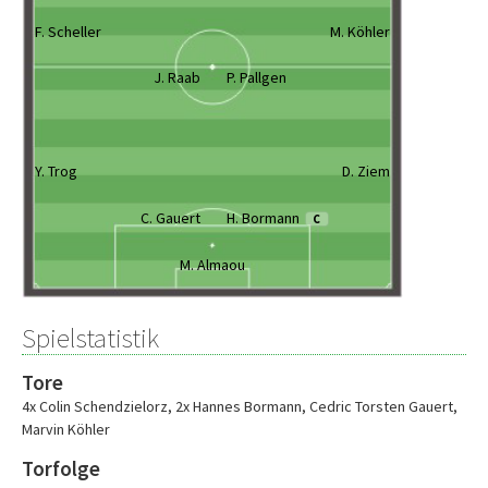
F. Scheller
M. Köhler
J. Raab
P. Pallgen
Y. Trog
D. Ziem
C. Gauert
H. Bormann
C
M. Almaou
Spielstatistik
Tore
4x Colin Schendzielorz
,
2x Hannes Bormann
,
Cedric Torsten Gauert
,
Marvin Köhler
Torfolge