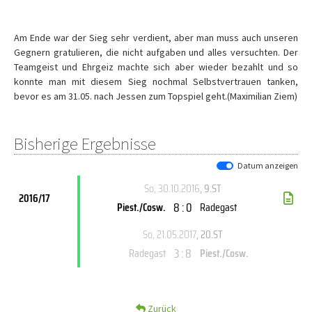
Am Ende war der Sieg sehr verdient, aber man muss auch unseren
Gegnern gratulieren, die nicht aufgaben und alles versuchten. Der
Teamgeist und Ehrgeiz machte sich aber wieder bezahlt und so
konnte man mit diesem Sieg nochmal Selbstvertrauen tanken,
bevor es am 31.05. nach Jessen zum Topspiel geht.(Maximilian Ziem)
Bisherige Ergebnisse
Datum anzeigen
So, 30.10.2016
, 9.ST
2016/17
8 : 0
Piest./Cosw.
Radegast
So, 21.05.2017
, 20.ST
3 : 8
Radegast
Piest./Cosw.
Zurück