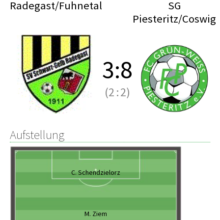
Radegast/Fuhnetal
SG
Piesteritz/Coswig
3
:
8
(2
:
2)
Aufstellung
C. Schendzielorz
M. Ziem