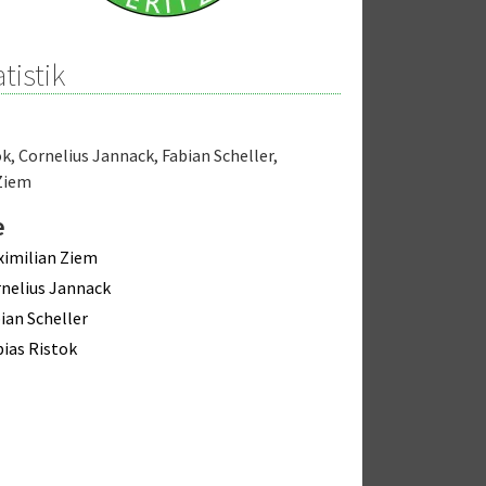
tistik
ok
,
Cornelius Jannack
,
Fabian Scheller
,
Ziem
e
imilian Ziem
nelius Jannack
ian Scheller
ias Ristok