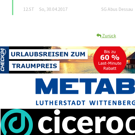
12.ST
So, 30.04.2017
SG Abus Dessau
Zurück