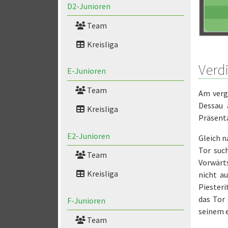
D2-Junioren
Team
Kreisliga
Verd
E-Junioren
Team
Am verg
Dessau 
Kreisliga
Präsenta
E2-Junioren
Gleich n
Tor such
Team
Vorwärt
Kreisliga
nicht au
Piester
das Tor 
F-Junioren
seinem e
Team