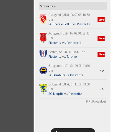
Vorschau
C-Jugend (U15), Fr. 07.08. 16:30
Uhr
live
FC Energie Cott...
vs.
Piesteritz
A-Jugend (U19), Fr. 07.08. 18:30
Uhr
live
Piesteritz
vs.
Reinsdorf II
Herren, Sa. 08.08. 14:00 Uhr
live
Piesteritz
vs.
Turbine
B-Jugend (U17), So. 09.08. 11:30
Uhr
-:-
SC Bernburg
vs.
Piesteritz
C-Jugend (U15), Di. 11.08. 18:00
Uhr
-:-
SC Templin
vs.
Piesteritz
© FuPa-Widget