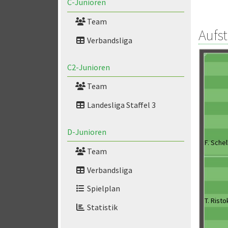
C-Junioren
Team
Aufs
Verbandsliga
C2-Junioren
Team
Landesliga Staffel 3
D-Junioren
F. Schel
Team
Verbandsliga
Spielplan
T. Risto
Statistik