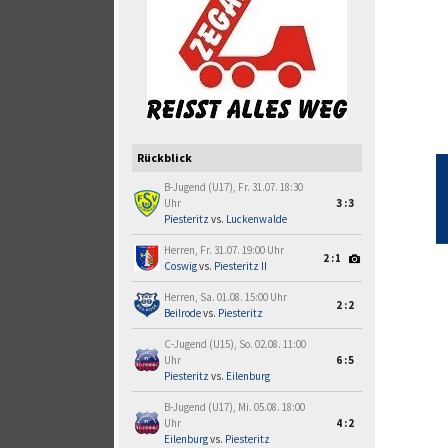
Rückblick
B-Jugend (U17), Fr. 31.07. 18:30
Uhr
3:3
Piesteritz
vs.
Luckenwalde
Herren, Fr. 31.07. 19:00 Uhr
2:1
Coswig
vs.
Piesteritz II
Herren, Sa. 01.08. 15:00 Uhr
2:2
Beilrode
vs.
Piesteritz
C-Jugend (U15), So. 02.08. 11:00
Uhr
6:5
Piesteritz
vs.
Eilenburg
B-Jugend (U17), Mi. 05.08. 18:00
Uhr
4:2
Eilenburg
vs.
Piesteritz