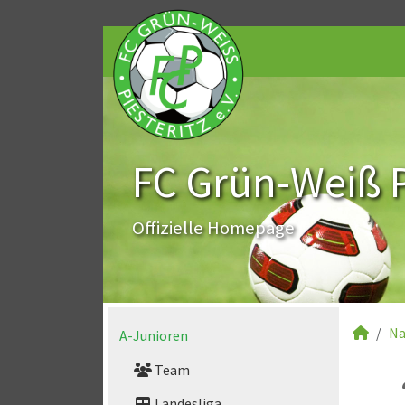
FC Grün-Weiß Pi
Offizielle Homepage
Na
A-Junioren
Team
Landesliga