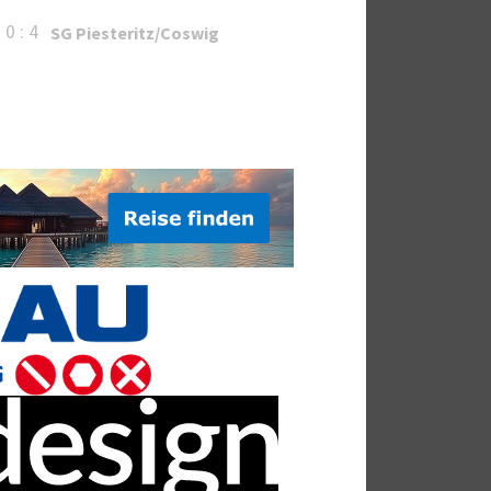
0 : 4
SG Piesteritz/Coswig