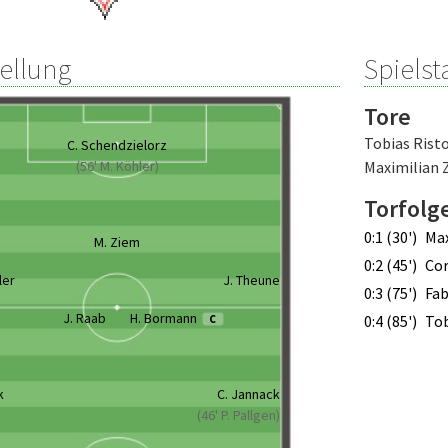
tellung
Spielsta
Tore
Tobias Rist
C. Schendzielorz
(56' M. Köhler)
Maximilian 
Torfolg
0:1 (30')
Max
M. Ziem
0:2 (45')
Cor
ler
J. Theune
0:3 (75')
Fab
J. Raab
H. Bormann
0:4 (85')
Tob
C
k
C. Jannack
(46' P. Pallgen)