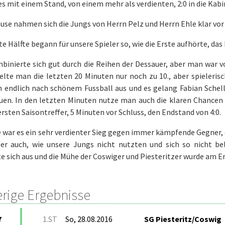
es mit einem Stand, von einem mehr als verdienten, 2:0 in die Kabi
ause nahmen sich die Jungs von Herrn Pelz und Herrn Ehle klar vo
te Hälfte begann für unsere Spieler so, wie die Erste aufhörte, da
binierte sich gut durch die Reihen der Dessauer, aber man war 
elte man die letzten 20 Minuten nur noch zu 10., aber spieleri
h endlich nach schönem Fussball aus und es gelang Fabian Schell
en. In den letzten Minuten nutze man auch die klaren Chancen u
rsten Saisontreffer, 5 Minuten vor Schluss, den Endstand von 4:0.
war es ein sehr verdienter Sieg gegen immer kämpfende Gegner, 
ber auch, wie unsere Jungs nicht nutzten und sich so nicht bel
e sich aus und die Mühe der Coswiger und Piesteritzer wurde am 
erige Ergebnisse
7
1.ST
So, 28.08.2016
SG Piesteritz/Coswig