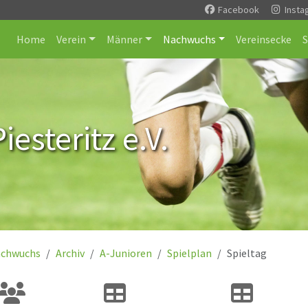
Facebook
Insta
Home
Verein
Männer
Nachwuchs
Vereinsecke
esteritz e.V.
chwuchs
Archiv
A-Junioren
Spielplan
Spieltag