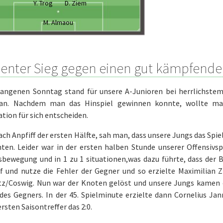
Y. Trog
D. Ziem
M. Almaou
ienter Sieg gegen einen gut kämpfend
angenen Sonntag stand für unsere A-Junioren bei herrlichstem
an. Nachdem man das Hinspiel gewinnen konnte, wollte man
tion für sich entscheiden.
ach Anpfiff der ersten Hälfte, sah man, dass unsere Jungs das Sp
ten. Leider war in der ersten halben Stunde unserer Offensivspie
sbewegung und in 1 zu 1 situationen,was dazu führte, dass der 
f und nutze die Fehler der Gegner und so erzielte Maximilian Z
itz/Coswig. Nun war der Knoten gelöst und unsere Jungs kamen ö
des Gegners. In der 45. Spielminute erzielte dann Cornelius Ja
rsten Saisontreffer das 2:0.