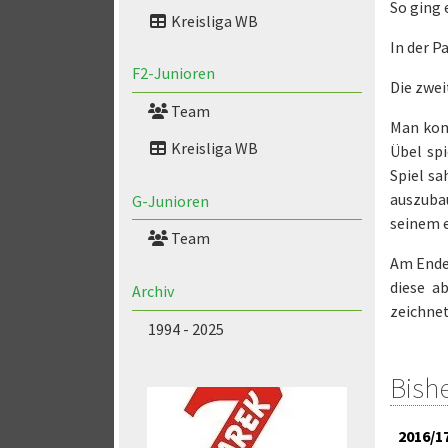
So ging 
Kreisliga WB
In der P
F2-Junioren
Die zwei
Team
Man kom
Kreisliga WB
Übel spi
Spiel sa
auszubau
G-Junioren
seinem e
Team
Am Ende 
diese a
Archiv
zeichnet
1994 - 2025
Bish
2016/1