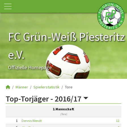
FC Grün-Weiß Piesteritz
e.V.
Offizielle Homepage
Männer
Spielerstatistik
Tore
Top-Torjäger -
2016/17
1.Mannschaft
(Tore)
1
Dennis Wendt
12