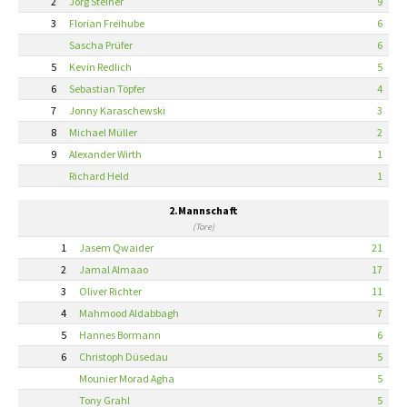
2
Jörg Steiner
9
3
Florian Freihube
6
Sascha Prüfer
6
5
Kevin Redlich
5
6
Sebastian Töpfer
4
7
Jonny Karaschewski
3
8
Michael Müller
2
9
Alexander Wirth
1
Richard Held
1
2.Mannschaft
(Tore)
1
Jasem Qwaider
21
2
Jamal Almaao
17
3
Oliver Richter
11
4
Mahmood Aldabbagh
7
5
Hannes Bormann
6
6
Christoph Düsedau
5
Mounier Morad Agha
5
Tony Grahl
5