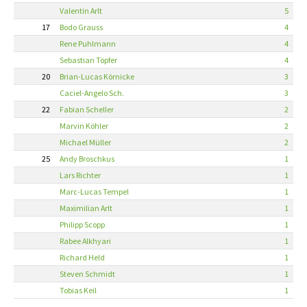
Valentin Arlt
5
17
Bodo Grauss
4
Rene Puhlmann
4
Sebastian Töpfer
4
20
Brian-Lucas Körnicke
3
Caciel-Angelo Sch.
3
22
Fabian Scheller
2
Marvin Köhler
2
Michael Müller
2
25
Andy Broschkus
1
Lars Richter
1
Marc-Lucas Tempel
1
Maximilian Arlt
1
Philipp Scopp
1
Rabee Alkhyari
1
Richard Held
1
Steven Schmidt
1
Tobias Keil
1