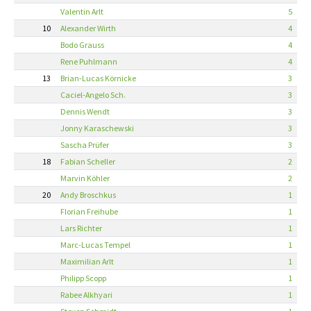
Valentin Arlt
5
10
Alexander Wirth
4
Bodo Grauss
4
Rene Puhlmann
4
13
Brian-Lucas Körnicke
3
Caciel-Angelo Sch.
3
Dennis Wendt
3
Jonny Karaschewski
3
Sascha Prüfer
3
18
Fabian Scheller
2
Marvin Köhler
2
20
Andy Broschkus
1
Florian Freihube
1
Lars Richter
1
Marc-Lucas Tempel
1
Maximilian Arlt
1
Philipp Scopp
1
Rabee Alkhyari
1