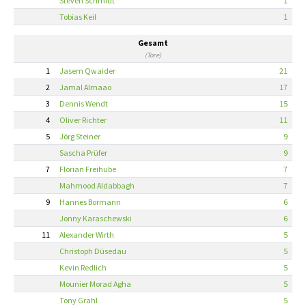
Steven Schmidt
1
Tobias Keil
1
Gesamt
(Tore)
1
Jasem Qwaider
21
2
Jamal Almaao
17
3
Dennis Wendt
15
4
Oliver Richter
11
5
Jörg Steiner
9
Sascha Prüfer
9
7
Florian Freihube
7
Mahmood Aldabbagh
7
9
Hannes Bormann
6
Jonny Karaschewski
6
11
Alexander Wirth
5
Christoph Düsedau
5
Kevin Redlich
5
Mounier Morad Agha
5
Tony Grahl
5