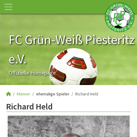
FC Grün-Weiß Piesteritz
e.V.
Offizielle Homepage
Männer
ehemalige Spieler
Richard Held
Richard Held