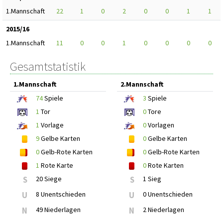
1.Mannschaft
22
1
0
2
0
0
1
1
2015/16
1.Mannschaft
11
0
0
1
0
0
0
0
Gesamtstatistik
1.Mannschaft
2.Mannschaft
74
Spiele
3
Spiele
1
Tor
0
Tore
1
Vorlage
0
Vorlagen
9
Gelbe Karten
0
Gelbe Karten
0
Gelb-Rote Karten
0
Gelb-Rote Karten
1
Rote Karte
0
Rote Karten
S
20 Siege
S
1 Sieg
U
8 Unentschieden
U
0 Unentschieden
N
49 Niederlagen
N
2 Niederlagen