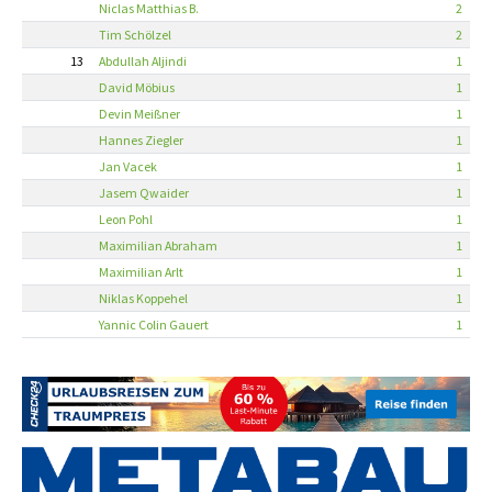
Niclas Matthias B.
2
Tim Schölzel
2
13
Abdullah Aljindi
1
David Möbius
1
Devin Meißner
1
Hannes Ziegler
1
Jan Vacek
1
Jasem Qwaider
1
Leon Pohl
1
Maximilian Abraham
1
Maximilian Arlt
1
Niklas Koppehel
1
Yannic Colin Gauert
1