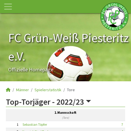
FC Grün-Weiß Piesteritz
e.V.
Offizielle Homepage
Männer
Spielerstatistik
Tore
Top-Torjäger -
2022/23
1.Mannschaft
(Tore)
1
Sebastian Töpfer
7