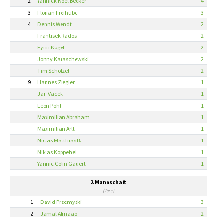
2
Yannick Noel Becker
4
3
Florian Freihube
3
4
Dennis Wendt
2
Frantisek Rados
2
Fynn Kögel
2
Jonny Karaschewski
2
Tim Schölzel
2
9
Hannes Ziegler
1
Jan Vacek
1
Leon Pohl
1
Maximilian Abraham
1
Maximilian Arlt
1
Niclas Matthias B.
1
Niklas Koppehel
1
Yannic Colin Gauert
1
2.Mannschaft
(Tore)
1
David Przemyski
3
2
Jamal Almaao
2