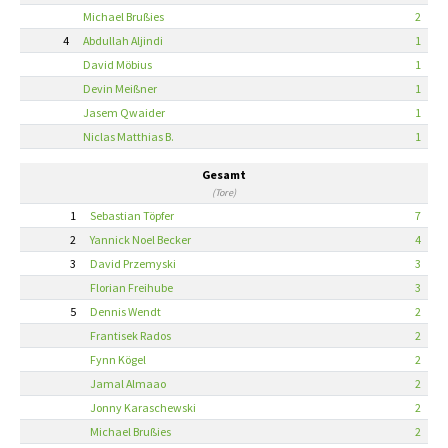
Michael Brußies
2
4
Abdullah Aljindi
1
David Möbius
1
Devin Meißner
1
Jasem Qwaider
1
Niclas Matthias B.
1
Gesamt
(Tore)
1
Sebastian Töpfer
7
2
Yannick Noel Becker
4
3
David Przemyski
3
Florian Freihube
3
5
Dennis Wendt
2
Frantisek Rados
2
Fynn Kögel
2
Jamal Almaao
2
Jonny Karaschewski
2
Michael Brußies
2