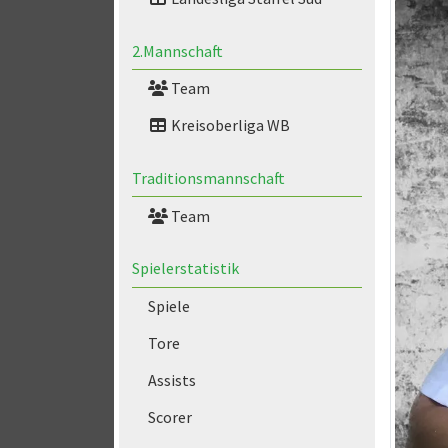
2.Mannschaft
Team
Kreisoberliga WB
Traditionsmannschaft
Team
Spielerstatistik
Spiele
Tore
Assists
Scorer