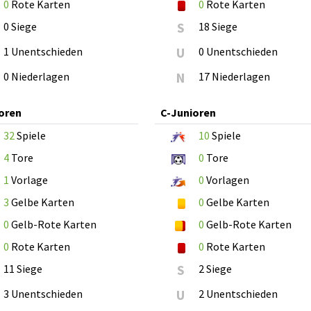
0
Rote Karten
0
Rote Karten
0 Siege
S
18 Siege
1 Unentschieden
U
0 Unentschieden
0 Niederlagen
N
17 Niederlagen
oren
C-Junioren
32
Spiele
10
Spiele
4
Tore
0
Tore
1
Vorlage
0
Vorlagen
3
Gelbe Karten
0
Gelbe Karten
0
Gelb-Rote Karten
0
Gelb-Rote Karten
0
Rote Karten
0
Rote Karten
11 Siege
S
2 Siege
3 Unentschieden
U
2 Unentschieden