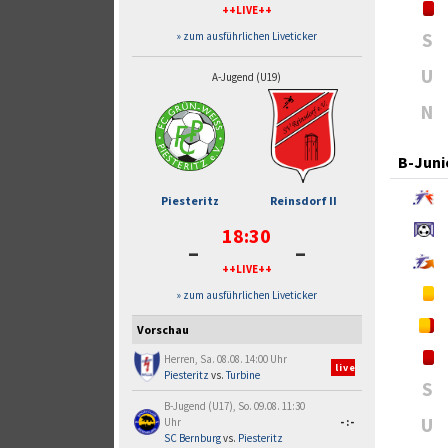
++LIVE++
S
» zum ausführlichen Liveticker
U
A-Jugend (U19)
N
B-Juni
Piesteritz
Reinsdorf II
18:30
-
-
++LIVE++
» zum ausführlichen Liveticker
Vorschau
Herren, Sa. 08.08. 14:00 Uhr
live
Piesteritz
vs.
Turbine
S
B-Jugend (U17), So. 09.08. 11:30
U
Uhr
-:-
SC Bernburg
vs.
Piesteritz