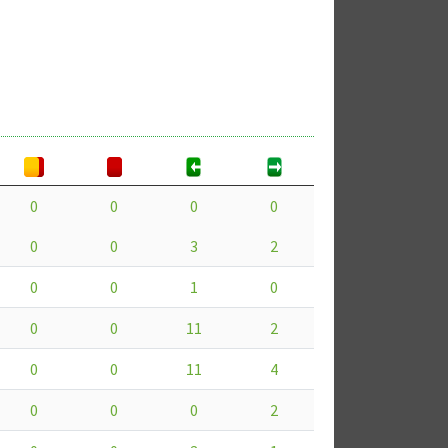
0
0
0
0
0
0
3
2
0
0
1
0
0
0
11
2
0
0
11
4
0
0
0
2