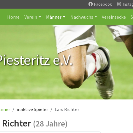
Facebook
Insta
Home
Verein
Männer
Nachwuchs
Vereinsecke
esteritz e.V.
nner
inaktive Spieler
Lars Richter
 Richter
(28 Jahre)