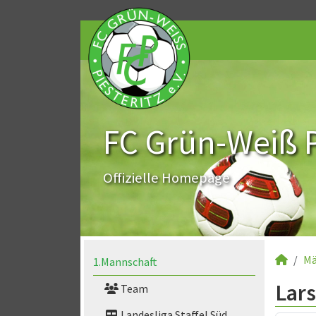
FC Grün-Weiß Pi
Offizielle Homepage
Mä
1.Mannschaft
Lars
Team
Landesliga Staffel Süd