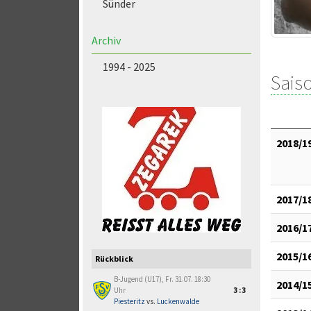
Sünder
Archiv
1994 - 2025
Saiso
2018/1
2017/1
2016/1
2015/1
Rückblick
B-Jugend (U17), Fr. 31.07. 18:30
2014/1
Uhr
3:3
Piesteritz
vs.
Luckenwalde