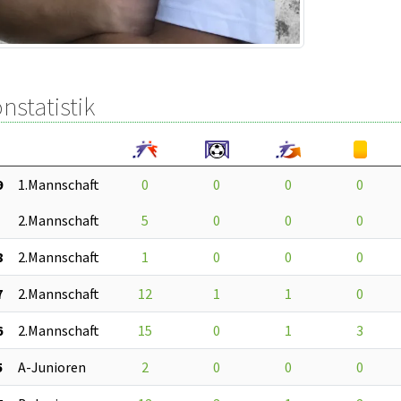
nstatistik
9
1.Mannschaft
0
0
0
0
2.Mannschaft
5
0
0
0
8
2.Mannschaft
1
0
0
0
7
2.Mannschaft
12
1
1
0
6
2.Mannschaft
15
0
1
3
5
A-Junioren
2
0
0
0