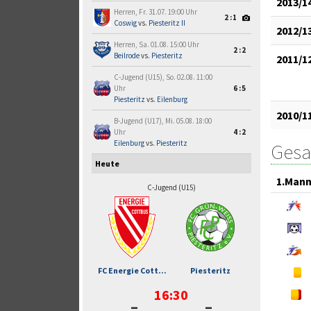
2013/1
Herren, Fr. 31.07. 19:00 Uhr
2:1
Coswig
vs.
Piesteritz II
2012/1
Herren, Sa. 01.08. 15:00 Uhr
2:2
Beilrode
vs.
Piesteritz
2011/1
C-Jugend (U15), So. 02.08. 11:00
Uhr
6:5
Piesteritz
vs.
Eilenburg
2010/1
B-Jugend (U17), Mi. 05.08. 18:00
Uhr
4:2
Eilenburg
vs.
Piesteritz
Gesa
Heute
1.Mann
C-Jugend (U15)
FC Energie Cott...
Piesteritz
16:30
-
-