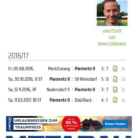
zum Profil
von
Rene Puhlmann
2016/17
Fr, 05.08.2016
,
Piest/Coswig
:
Piesteritz II
3 : 7
(1)
So, 30.10.2016
, 9.ST
Piesteritz II
:
SV Reinsdorf
5 : 0
(2)
Sa, 12.11.2016
, VF
Nudersdorf II
:
Piesteritz II
3 : 7
(1)
Sa, 11.03.2017
, 18.ST
Piesteritz II
:
Dab/Rack
4 : 1
(1)