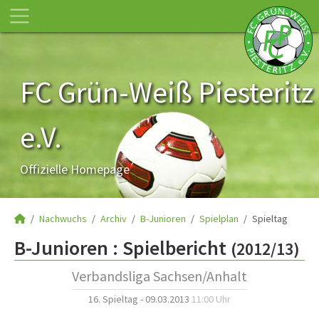
FC Grün-Weiß Piesteritz
e.V.
Offizielle Homepage
Nachwuchs
Archiv
B-Junioren
Spielplan
Spieltag
B-Junioren :
Spielbericht
(2012/13)
Verbandsliga Sachsen/Anhalt
16. Spieltag - 09.03.2013
11:00 Uhr