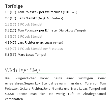
Torfolge
1:0 (13')
Tom Polaszek per Weitschuss
(Till Lossin)
2:0 (15')
Jens Niemitz
(Sergio Schönebeck)
2:1 (16')
1.FC Lok Stendal
3:1 (20')
Tom Polaszek per Elfmeter
(Marc-Lucas Tempel)
3:2 (30')
1.FC Lok Stendal
4:2 (40')
Lars Richter
(Marc-Lucas Tempel)
4:3 (42')
1.FC Lok Stendal per Freistoss
5:3 (58')
Marc-Lucas Tempel
Wichtiger Sieg
Die B-Jugendlichen haben heute einen wichtigen Dreier
eingefahren.Gegen Lok Stendal gewann man durch Tore von Tom
Polaszek 2x,Lars Richter,Jens Niemitz und Marc-Lucas Tempel mit
5:3.So konnte man sich ein wenig Luft im Abstiegskampf
verschaffen.