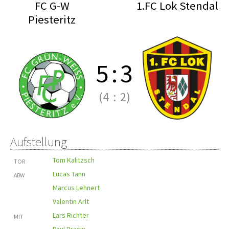
FC G-W
1.FC Lok Stendal
Piesteritz
5
:
3
(4
:
2)
Aufstellung
Tom Kalitzsch
TOR
Lucas Tann
ABW
Marcus Lehnert
Valentin Arlt
Lars Richter
MIT