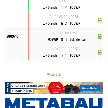
Do, 02.06.2011
, F
1 : 2
Lok Stendal
FC GWP
So, 05.06.2011
, 26.ST
6 : 2
Lok Stendal
FC GWP
Sa, 03.10.2009
, 7.ST
2009/10
0 : 4
FC GWP
Lok Stendal
Sa, 24.04.2010
, 20.ST
3 : 1
Lok Stendal
FC GWP
Zurück