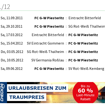
1/12
So, 11.09.2011
FC G-W Piesteritz
:
Eintracht Bitterfeld
Sa, 29.10.2011
FC G-W Piesteritz
:
SG Rot-Weiß Thalhei
Sa, 17.03.2012
Eintracht Bitterfeld
:
FC G-W Piesteritz
So, 15.04.2012
SV Eintracht Gommern
:
FC G-W Piesteritz
Do, 03.05.2012
SG Rot-Weiß Thalheim
:
FC G-W Piesteritz
Do, 10.05.2012
SV Germania Roßlau
:
FC G-W Piesteritz
Sa, 09.06.2012
FC G-W Piesteritz
:
SV Rot-Weiß Kemberg