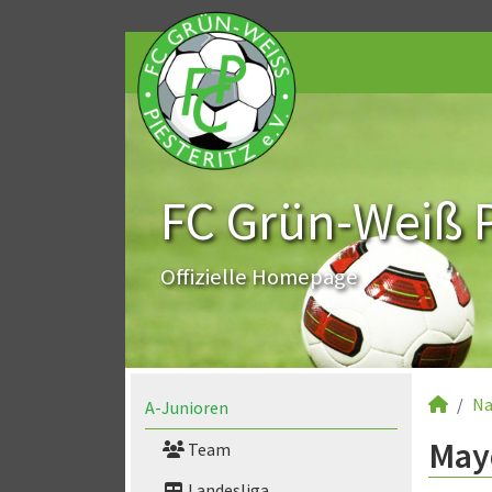
FC Grün-Weiß Pi
Offizielle Homepage
Na
A-Junioren
Mayd
Team
Landesliga