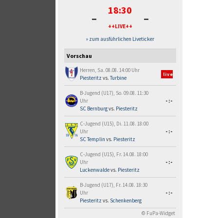
18:30
-
-
++LIVE++
» zum ausführlichen Liveticker
Vorschau
Herren, Sa. 08.08. 14:00 Uhr
live
Piesteritz
vs.
Turbine
B-Jugend (U17), So. 09.08. 11:30
Uhr
-:-
SC Bernburg
vs.
Piesteritz
C-Jugend (U15), Di. 11.08. 18:00
Uhr
-:-
SC Templin
vs.
Piesteritz
C-Jugend (U15), Fr. 14.08. 18:00
Uhr
-:-
Luckenwalde
vs.
Piesteritz
B-Jugend (U17), Fr. 14.08. 18:30
Uhr
-:-
Piesteritz
vs.
Schenkenberg
© FuPa-Widget