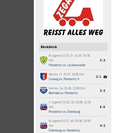
Rückblick
B-Jugend (U17), Fr. 31.07. 18:30
Uhr
3:3
Piesteritz
vs.
Luckenwalde
Herren, Fr. 31.07. 19:00 Uhr
2:1
Coswig
vs.
Piesteritz II
Herren, Sa. 01.08. 15:00 Uhr
2:2
Beilrode
vs.
Piesteritz
C-Jugend (U15), So. 02.08. 11:00
Uhr
6:5
Piesteritz
vs.
Eilenburg
B-Jugend (U17), Mi. 05.08. 18:00
Uhr
4:2
Eilenburg
vs.
Piesteritz