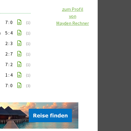
zum Profil
von
7 : 0
(1)
Mayden Rechner
m
5 : 4
(1)
2 : 3
(1)
2 : 7
(1)
7 : 2
(1)
1 : 4
(1)
7 : 0
(3)