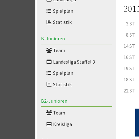
201
Spielplan
Statistik
3.ST
8.ST
B-Junioren
14.ST
Team
16.ST
Landesliga Staffel 3
19.ST
Spielplan
18.ST
Statistik
22.ST
B2-Junioren
Team
Kreisliga