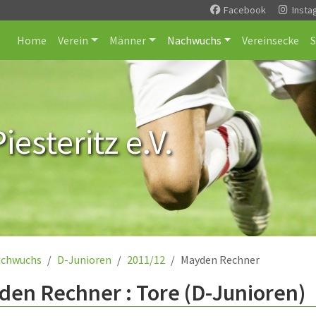
Facebook
Insta
Home
Verein
Männer
Nachwuchs
Vereinsecke
esteritz e.V.
chwuchs
D-Junioren
2011/12
Mayden Rechner
en Rechner : Tore (D-Junioren)