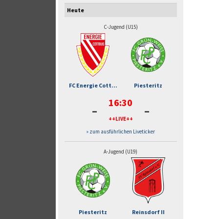
Heute
C-Jugend (U15)
FC Energie Cott...
Piesteritz
16:30
-
-
++LIVE++
» zum ausführlichen Liveticker
A-Jugend (U19)
Piesteritz
Reinsdorf II