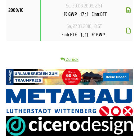
So, 30.08.2009
, 2.ST
2009/10
17 : 1
FC GWP
Eintr.BTF
Sa, 27.03.2010
, 13.ST
1 : 11
Eintr.BTF
FC GWP
Zurück