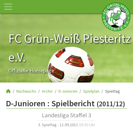
FC Grün-Weiß Piesteritz
e.V.
Offizielle Homepage
Nachwuchs
Archiv
D-Junioren
Spielplan
Spieltag
D-Junioren :
Spielbericht
(2011/12)
Landesliga Staffel 3
3. Spieltag - 11.09.2011
09:30 Uhr