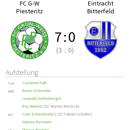
FC G-W
Eintracht
Piesteritz
Bitterfeld
7
:
0
(3
:
0)
Aufstellung
Costantin Falk
TOR
Bruno Schneider
ABW
Leopold Guttenberger
Roy Niemitz
(
31' Marten Rentsch
)
Colin Schendzielorz
(
31' Fabian Scheller
)
MIT
Hannes Bormann
Marcus Niemitz