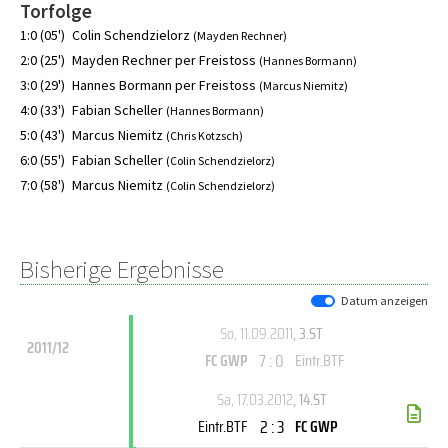
Torfolge
1:0 (05')
Colin Schendzielorz
(Mayden Rechner)
2:0 (25')
Mayden Rechner per Freistoss
(Hannes Bormann)
3:0 (29')
Hannes Bormann per Freistoss
(Marcus Niemitz)
4:0 (33')
Fabian Scheller
(Hannes Bormann)
5:0 (43')
Marcus Niemitz
(Chris Kotzsch)
6:0 (55')
Fabian Scheller
(Colin Schendzielorz)
7:0 (58')
Marcus Niemitz
(Colin Schendzielorz)
Bisherige Ergebnisse
Datum anzeigen
So, 11.09.2011
, 3.ST
2011/12
7 : 0
FC GWP
Eintr.BTF
Sa, 17.03.2012
, 14.ST
2 : 3
Eintr.BTF
FC GWP