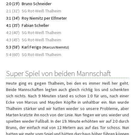
2:0 (19')
Bruno Schneider
2:1 (32')
SG Rot-Weiß Thalheim
3:1 (34')
Roy Niemitz per Elfmeter
4:1 (35')
Fabian Scheller
4:2 (40')
SG Rot-Weiß Thalheim
4:3 (45')
SG Rot-Weiß Thalheim
5:3 (58')
Karl Ferigo
(Marcus Niemitz)
5:4 (60')
SG Rot-Weiß Thalheim
Super Spiel von beiden Mannschaft
Heute ging es gegen Thalheim, bei den es immer Heiß her geht.
Beide Mannschaften legten auch gleich richtig los und schenkten
sich nichts. Nach 9 Minuten stand es schon 1:0 für uns, nach einer
Ecke von Marcus und Mayden Köpfte in unhaltbar ein. Nun wurde
Thalheim stärker und wir hatten wieder so unsere Probleme, aber
Marten kratzte ihn noch von der Linie. Nun fingen wir uns wieder und
spielten wieder Fußball. In der 19. Minute erhöhten wir auf 2:0 durch
Bruno, der einfach mal von 12 Metern aus auf das Tor schoss. Nun
hatten wir mehr vom Spiel und hätten durchaus höher führen können