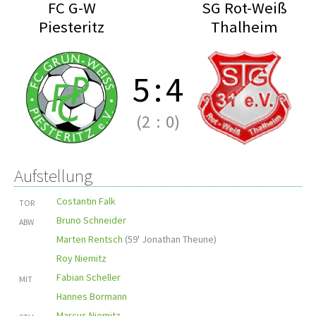
FC G-W
SG Rot-Weiß
Piesteritz
Thalheim
5
:
4
(2
:
0)
Aufstellung
Costantin Falk
TOR
Bruno Schneider
ABW
Marten Rentsch
(
59' Jonathan Theune
)
Roy Niemitz
Fabian Scheller
MIT
Hannes Bormann
Marcus Niemitz