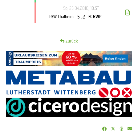
So, 25.04.2010
, 18.ST
5 : 2
R/W Thalheim
FC GWP
Zurück