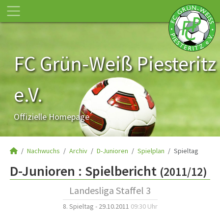
FC Grün-Weiß Piesteritz
e.V.
Offizielle Homepage
Nachwuchs
Archiv
D-Junioren
Spielplan
Spieltag
D-Junioren :
Spielbericht
(2011/12)
Landesliga Staffel 3
8. Spieltag - 29.10.2011
09:30 Uhr