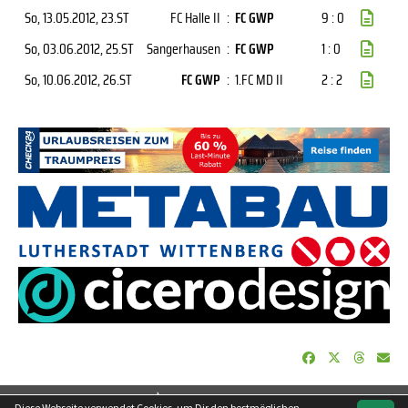
So, 13.05.2012
, 23.ST
FC Halle II
:
FC GWP
9 : 0
So, 03.06.2012
, 25.ST
Sangerhausen
:
FC GWP
1 : 0
So, 10.06.2012
, 26.ST
FC GWP
:
1.FC MD II
2 : 2
soccero.de
Diese Webseite verwendet Cookies, um Dir den bestmöglichen