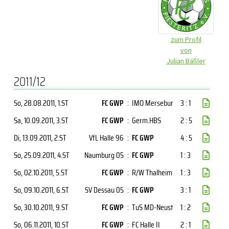
zum Profil
von
Julian Bäßler
2011/12
So, 28.08.2011
, 1.ST
FC GWP
:
IMO Mersebur
3 : 1
Sa, 10.09.2011
, 3.ST
FC GWP
:
Germ.HBS
2 : 5
Di, 13.09.2011
, 2.ST
VfL Halle 96
:
FC GWP
4 : 5
So, 25.09.2011
, 4.ST
Naumburg 05
:
FC GWP
1 : 3
So, 02.10.2011
, 5.ST
FC GWP
:
R/W Thalheim
1 : 3
So, 09.10.2011
, 6.ST
SV Dessau 05
:
FC GWP
3 : 1
So, 30.10.2011
, 9.ST
FC GWP
:
TuS MD-Neust
1 : 2
So, 06.11.2011
, 10.ST
FC GWP
:
FC Halle II
2 : 1