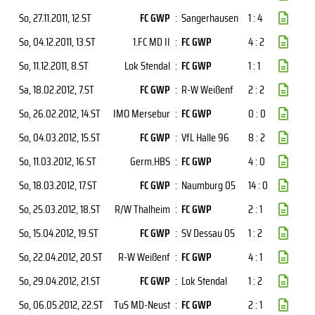
So, 27.11.2011
, 12.ST
FC GWP
:
Sangerhausen
1 : 4
So, 04.12.2011
, 13.ST
1.FC MD II
:
FC GWP
4 : 2
So, 11.12.2011
, 8.ST
Lok Stendal
:
FC GWP
1 : 1
Sa, 18.02.2012
, 7.ST
FC GWP
:
R-W Weißenf
2 : 2
So, 26.02.2012
, 14.ST
IMO Mersebur
:
FC GWP
0 : 0
So, 04.03.2012
, 15.ST
FC GWP
:
VfL Halle 96
8 : 2
So, 11.03.2012
, 16.ST
Germ.HBS
:
FC GWP
4 : 0
So, 18.03.2012
, 17.ST
FC GWP
:
Naumburg 05
14 : 0
So, 25.03.2012
, 18.ST
R/W Thalheim
:
FC GWP
2 : 1
So, 15.04.2012
, 19.ST
FC GWP
:
SV Dessau 05
1 : 2
So, 22.04.2012
, 20.ST
R-W Weißenf
:
FC GWP
4 : 1
So, 29.04.2012
, 21.ST
FC GWP
:
Lok Stendal
1 : 2
So, 06.05.2012
, 22.ST
TuS MD-Neust
:
FC GWP
2 : 1