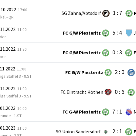
.10.2022
17:00
1 : 7
SG Zahna/Abtsdorf
kal - QR
.11.2022
11:00
5 : 4
FC G/W Piesteritz
J
nier
.11.2022
11:30
0 : 3
FC G/W Piesteritz
F
nier
.11.2022
11:00
2 : 0
FC G/W Piesteritz
iga Staffel 3 - 8.ST
.11.2022
11:00
0 : 6
FC Eintracht Köthen
iga Staffel 3 - 9.ST
.01.2023
10:00
7 : 1
FC G-W Piesteritz
M
runde - 1.ST
.01.2023
11:00
2 : 1
SG Union Sandersdorf
F
runde - 2.ST