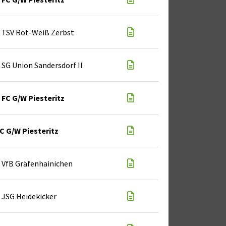
TSV Rot-Weiß Zerbst
SG Union Sandersdorf II
FC G/W Piesteritz
C G/W Piesteritz
VfB Gräfenhainichen
JSG Heidekicker