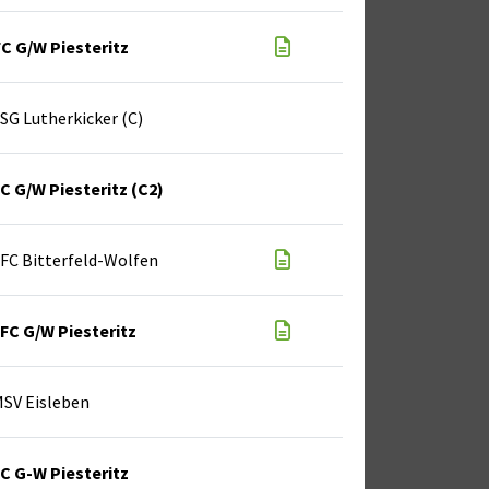
FC G/W Piesteritz
SG Lutherkicker (C)
C G/W Piesteritz (C2)
FC Bitterfeld-Wolfen
FC G/W Piesteritz
SV Eisleben
C G-W Piesteritz