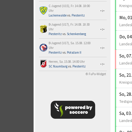
Kreispo
C-Jugend (U15), Fr. 14.08. 18:00
Uhr
-:-
Luckenwalde
vs.
Piesteritz
Mo, 01
Landesl
B-Jugend (U17), Fr. 14.08. 18:30
Uhr
-:-
Piesteritz
vs.
Schenkenberg
Do, 04
B-Jugend (U17), Sa. 15.08. 12:00
Landesl
Uhr
-:-
Piesteritz
vs.
Potsdam II
So, 07
Herren, Sa. 15.08. 14:00 Uhr
Landesl
-:-
SC Naumburg
vs.
Piesteritz
So, 21
© FuPa-Widget
Kreispo
So, 28
Testspi
Sa, 03
Landesl