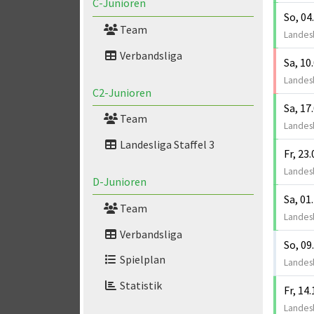
C-Junioren
So, 04
Team
Landesl
Verbandsliga
Sa, 10
Landesl
C2-Junioren
Sa, 17
Team
Landesl
Landesliga Staffel 3
Fr, 23
Landesl
D-Junioren
Sa, 01
Team
Landesl
Verbandsliga
So, 09
Spielplan
Landesl
Statistik
Fr, 14
Landesl