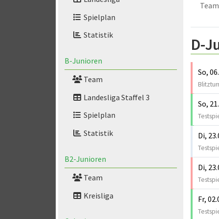
Team
Spielplan
Statistik
D-Ju
B-Junioren
So, 06
Team
Blitztur
Landesliga Staffel 3
So, 21
Spielplan
Testspi
Statistik
Di, 23
Testspi
B2-Junioren
Di, 23
Team
Testspi
Kreisliga
Fr, 02
Testspi