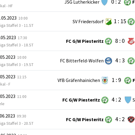
0 : 2
JSG Lutherkicker
F
kal - HF
.05.2023
10:00
1 : 15
SV Friedersdorf
iga Staffel 3 - 11.ST
.05.2023
17:30
8 : 0
FC G/W Piesteritz
iga Staffel 3 - 18.ST
.05.2023
10:00
4 : 3
FC Bitterfeld-Wolfen
iga Staffel 3 - 19.ST
.05.2023
11:15
1 : 9
VfB Gräfenhainichen
F
kal - F
.05.2023
11:00
4 : 2
FC G/W Piesteritz
S
ele
.06.2023
09:30
4 : 2
FC G/W Piesteritz
iga Staffel 3 - 20.ST