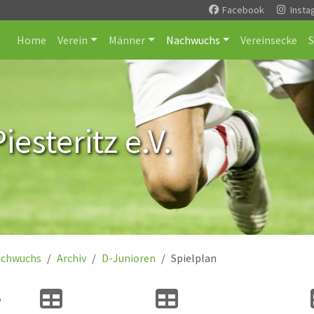
Facebook
Insta
Home
Verein
Männer
Nachwuchs
Vereinsecke
esteritz e.V.
chwuchs
Archiv
D-Junioren
Spielplan