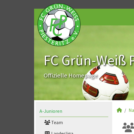
FC Grün-Weiß Pi
Offizielle Homepage
Na
A-Junioren
Team
Landesliga