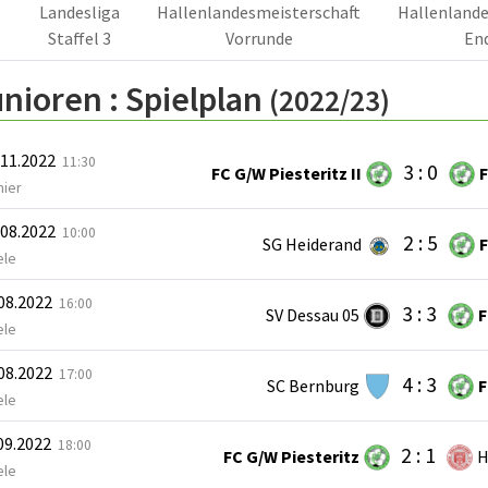
Landesliga
Hallenlandesmeisterschaft
Hallenlande
Staffel 3
Vorrunde
En
nioren :
Spielplan
(2022/23)
.11.2022
11:30
3 : 0
FC G/W Piesteritz II
F
nier
.08.2022
10:00
2 : 5
SG Heiderand
F
ele
.08.2022
16:00
3 : 3
SV Dessau 05
F
ele
.08.2022
17:00
4 : 3
SC Bernburg
F
ele
.09.2022
18:00
2 : 1
FC G/W Piesteritz
H
ele