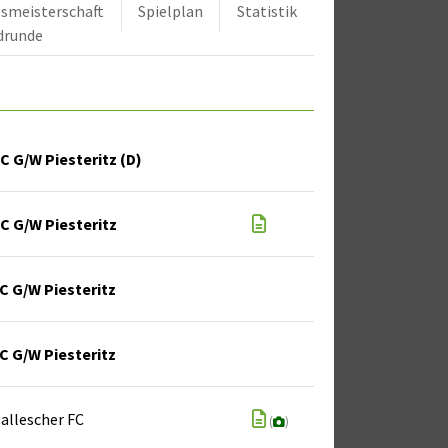
smeisterschaft
Spielplan
Statistik
drunde
C G/W Piesteritz (D)
C G/W Piesteritz
C G/W Piesteritz
C G/W Piesteritz
allescher FC
(
)