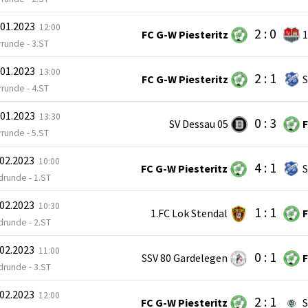
.01.2023
12:00
2 : 0
FC G-W Piesteritz
1
runde - 3.ST
.01.2023
13:00
2 : 1
FC G-W Piesteritz
S
runde - 4.ST
.01.2023
13:30
0 : 3
SV Dessau 05
F
runde - 5.ST
.02.2023
10:00
4 : 1
FC G-W Piesteritz
S
drunde - 1.ST
.02.2023
10:30
1 : 1
1.FC Lok Stendal
F
drunde - 2.ST
.02.2023
11:00
0 : 1
SSV 80 Gardelegen
F
drunde - 3.ST
.02.2023
12:00
2 : 1
FC G-W Piesteritz
S