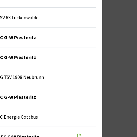
SV 63 Luckenwalde
C G-W Piesteritz
C G-W Piesteritz
G TSV 1908 Neubrunn
C G-W Piesteritz
C Energie Cottbus
FC G/W Piesteritz