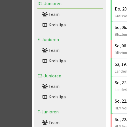
D2-Junioren
Do, 20
Team
Kreispo
Kreisliga
So, 06
Blitztur
E-Junioren
So, 06
Team
Blitztur
Kreisliga
Sa, 19
Landesl
E2-Junioren
So, 27
Team
Landesl
Kreisliga
So, 22
HLM Vor
F-Junioren
So, 22
Team
HLM Vor