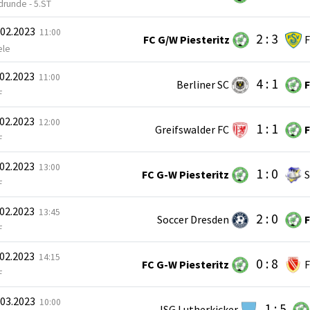
drunde - 5.ST
.02.2023
11:00
2 : 3
FC G/W Piesteritz
F
ele
.02.2023
11:00
4 : 1
Berliner SC
F
F
.02.2023
12:00
1 : 1
Greifswalder FC
F
F
.02.2023
13:00
1 : 0
FC G-W Piesteritz
S
F
.02.2023
13:45
2 : 0
Soccer Dresden
F
F
.02.2023
14:15
0 : 8
FC G-W Piesteritz
F
F
.03.2023
10:00
1 : 5
JSG Lutherkicker