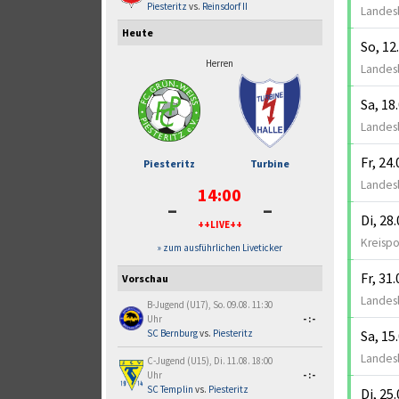
Piesteritz
vs.
Reinsdorf II
Landesl
Heute
So, 12
Herren
Landesl
Sa, 18
Landesl
Fr, 24
Piesteritz
Turbine
Landesl
14:00
-
-
Di, 28
++LIVE++
Kreispo
» zum ausführlichen Liveticker
Fr, 31
Vorschau
Landesl
B-Jugend (U17), So. 09.08. 11:30
Uhr
-:-
Sa, 15
SC Bernburg
vs.
Piesteritz
Landesl
C-Jugend (U15), Di. 11.08. 18:00
Uhr
-:-
SC Templin
vs.
Piesteritz
Di, 25