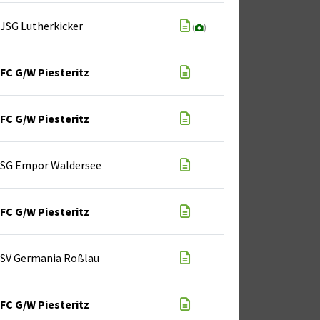
JSG Lutherkicker
(
)
FC G/W Piesteritz
FC G/W Piesteritz
SG Empor Waldersee
FC G/W Piesteritz
SV Germania Roßlau
FC G/W Piesteritz