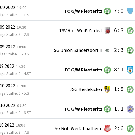
.09.2022
10:00
7 : 0
FC G/W Piesteritz
iga Staffel 3 - 1.ST
.09.2022
10:30
6 : 3
TSV Rot-Weiß Zerbst
iga Staffel 3 - 2.ST
.09.2022
10:00
2 : 3
SG Union Sandersdorf II
iga Staffel 3 - 3.ST
.09.2022
17:30
8 : 1
FC G/W Piesteritz
iga Staffel 3 - 4.ST
.10.2022
11:00
1 : 8
JSG Heidekicker
iga Staffel 3 - 5.ST
.10.2022
09:30
1 : 1
FC G/W Piesteritz
iga Staffel 3 - 6.ST
.10.2022
18:00
2 : 6
SG Rot-Weiß Thalheim
iga Staffel 3 - 7.ST