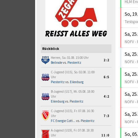
HLM En
So, 19
Testspi
Sa, 25
NOFV - 
Rückblick
Sa, 25
Herren, Sa. 01.08. 15:00 Uhr
2:2
NOFV - 
Beilrode
vs.
Piesteritz
C-Jugend (U15), So. 02.08. 11:00
Sa, 25
Uhr
6:5
NOFV - 
Piesteritz
vs.
Eilenburg
B-Jugend (U17), Mi. 05.08. 18:00
Sa, 25
Uhr
4:2
NOFV - 
Eilenburg
vs.
Piesteritz
C-Jugend (U15), Fr. 07.08. 16:30
Sa, 25
Uhr
7:3
FC Energie Cott...
vs.
Piesteritz
NOFV - 
A-Jugend (U19), Fr. 07.08. 18:30
So, 05
Uhr
11:0