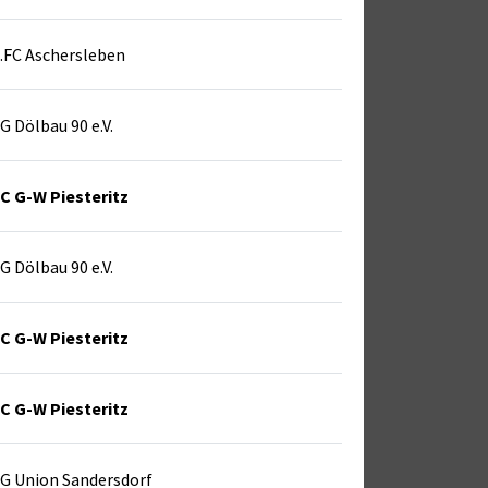
.FC Aschersleben
G Dölbau 90 e.V.
C G-W Piesteritz
G Dölbau 90 e.V.
C G-W Piesteritz
C G-W Piesteritz
G Union Sandersdorf