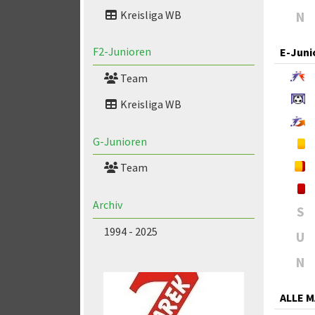
Kreisliga WB
N
F2-Junioren
E-Juni
Team
Kreisliga WB
G-Junioren
Team
Archiv
S
1994 - 2025
U
N
ALLE 