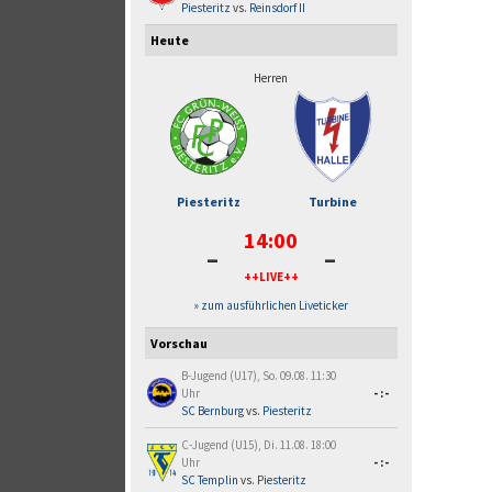
Piesteritz
vs.
Reinsdorf II
Heute
Herren
Piesteritz
Turbine
14:00
-
-
++LIVE++
» zum ausführlichen Liveticker
Vorschau
B-Jugend (U17), So. 09.08. 11:30
Uhr
-:-
SC Bernburg
vs.
Piesteritz
C-Jugend (U15), Di. 11.08. 18:00
Uhr
-:-
SC Templin
vs.
Piesteritz