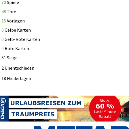
70
Spiele
48
Tore
15
Vorlagen
0
Gelbe Karten
0
Gelb-Rote Karten
0
Rote Karten
51 Siege
2 Unentschieden
18 Niederlagen