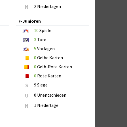
N
2 Niederlagen
F-Junioren
10
Spiele
3
Tore
5
Vorlagen
0
Gelbe Karten
0
Gelb-Rote Karten
0
Rote Karten
S
9 Siege
U
0 Unentschieden
N
1 Niederlage