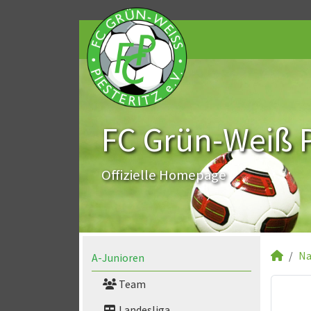
FC Grün-Weiß Pi
Offizielle Homepage
Na
A-Junioren
Team
Landesliga