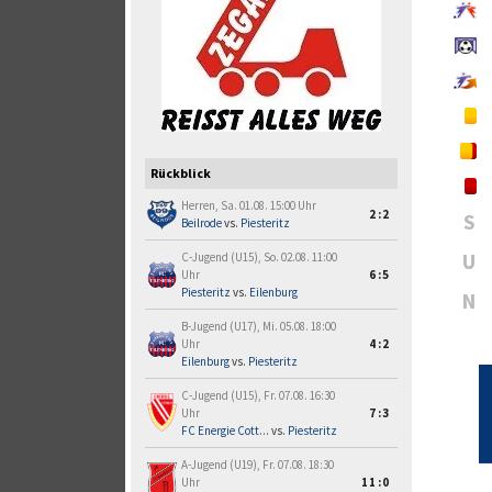
Rückblick
Herren, Sa. 01.08. 15:00 Uhr
2:2
S
Beilrode
vs.
Piesteritz
U
C-Jugend (U15), So. 02.08. 11:00
Uhr
6:5
Piesteritz
vs.
Eilenburg
N
B-Jugend (U17), Mi. 05.08. 18:00
Uhr
4:2
Eilenburg
vs.
Piesteritz
C-Jugend (U15), Fr. 07.08. 16:30
Uhr
7:3
FC Energie Cott...
vs.
Piesteritz
A-Jugend (U19), Fr. 07.08. 18:30
Uhr
11:0