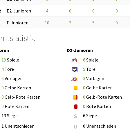
2
E2-Junioren
4
0
0
0
1
F-Junioren
10
3
5
0
mtstatistik
oren
D2-Junioren
19
Spiele
6
Spiele
4
Tore
5
Tore
6
Vorlagen
3
Vorlagen
0
Gelbe Karten
0
Gelbe Karten
0
Gelb-Rote Karten
0
Gelb-Rote Karten
0
Rote Karten
0
Rote Karten
13 Siege
S
6 Siege
1 Unentschieden
U
0 Unentschieden