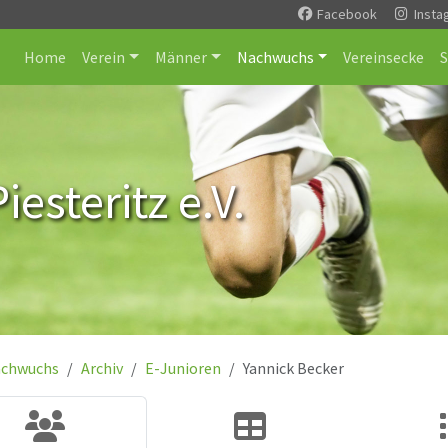
Facebook
Insta
Home
Verein
Männer
Nachwuchs
Vereinsecke
esteritz e.V.
chwuchs
Archiv
E-Junioren
Yannick Becker