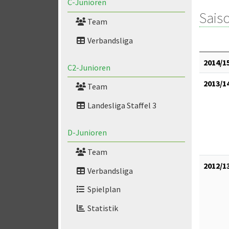
C-Junioren
Saiso
Team
Verbandsliga
2014/1
C2-Junioren
2013/1
Team
Landesliga Staffel 3
D-Junioren
Team
2012/1
Verbandsliga
Spielplan
Statistik