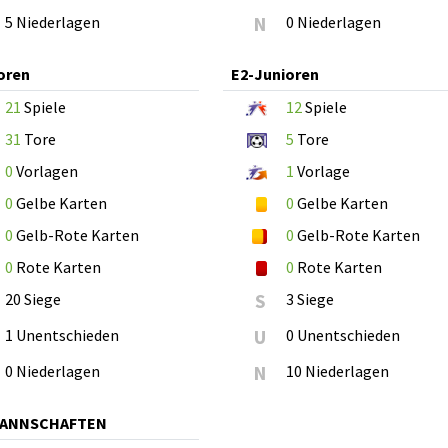
5 Niederlagen
N
0 Niederlagen
oren
E2-Junioren
21
Spiele
12
Spiele
31
Tore
5
Tore
0
Vorlagen
1
Vorlage
0
Gelbe Karten
0
Gelbe Karten
0
Gelb-Rote Karten
0
Gelb-Rote Karten
0
Rote Karten
0
Rote Karten
20 Siege
S
3 Siege
1 Unentschieden
U
0 Unentschieden
0 Niederlagen
N
10 Niederlagen
MANNSCHAFTEN