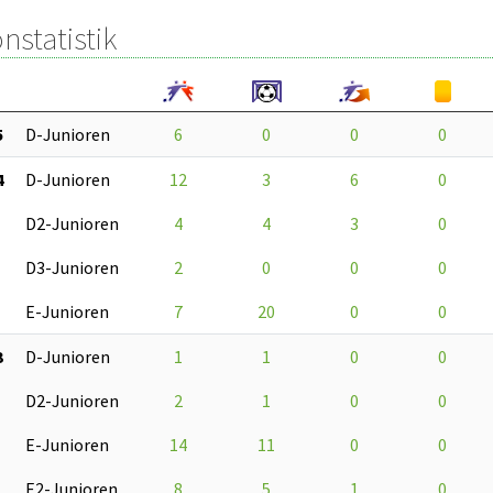
nstatistik
5
D-Junioren
6
0
0
0
4
D-Junioren
12
3
6
0
D2-Junioren
4
4
3
0
D3-Junioren
2
0
0
0
E-Junioren
7
20
0
0
3
D-Junioren
1
1
0
0
D2-Junioren
2
1
0
0
E-Junioren
14
11
0
0
E2-Junioren
8
5
1
0