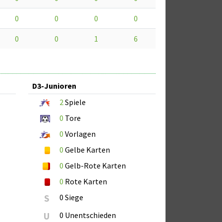
0
0
0
0
0
0
1
6
D3-Junioren
2
Spiele
0
Tore
0
Vorlagen
0
Gelbe Karten
0
Gelb-Rote Karten
0
Rote Karten
S
0 Siege
U
0 Unentschieden