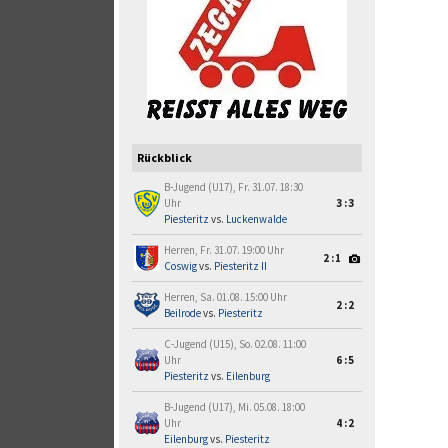
Rückblick
B-Jugend (U17), Fr. 31.07. 18:30
Uhr
3:3
Piesteritz
vs.
Luckenwalde
Herren, Fr. 31.07. 19:00 Uhr
2:1
Coswig
vs.
Piesteritz II
Herren, Sa. 01.08. 15:00 Uhr
2:2
Beilrode
vs.
Piesteritz
C-Jugend (U15), So. 02.08. 11:00
Uhr
6:5
Piesteritz
vs.
Eilenburg
B-Jugend (U17), Mi. 05.08. 18:00
Uhr
4:2
Eilenburg
vs.
Piesteritz