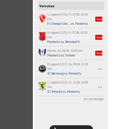
Vorschau
C-Jugend (U15), Fr. 07.08. 16:30
Uhr
live
FC Energie Cott...
vs.
Piesteritz
A-Jugend (U19), Fr. 07.08. 18:30
Uhr
live
Piesteritz
vs.
Reinsdorf II
Herren, Sa. 08.08. 14:00 Uhr
live
Piesteritz
vs.
Turbine
B-Jugend (U17), So. 09.08. 11:30
Uhr
-:-
SC Bernburg
vs.
Piesteritz
C-Jugend (U15), Di. 11.08. 18:00
Uhr
-:-
SC Templin
vs.
Piesteritz
© FuPa-Widget