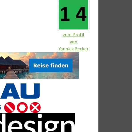
zum Profil
von
Yannick Becker