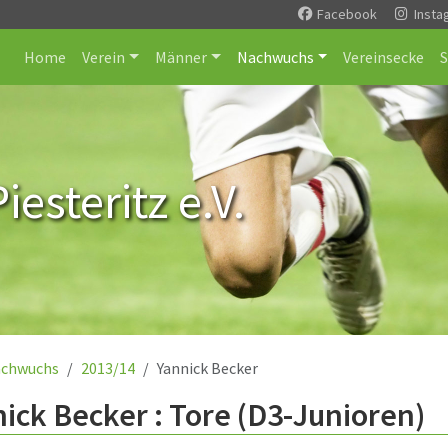
Facebook
Insta
Home
Verein
Männer
Nachwuchs
Vereinsecke
esteritz e.V.
chwuchs
2013/14
Yannick Becker
ick Becker : Tore (D3-Junioren)