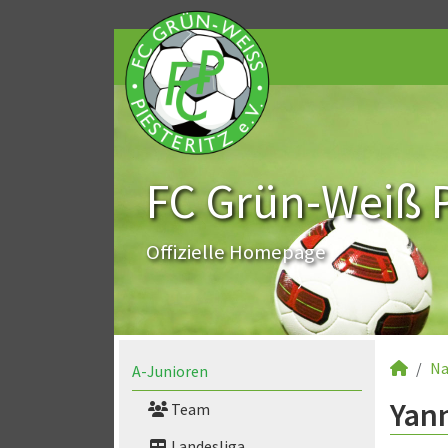
FC Grün-Weiß Pi
Offizielle Homepage
Na
A-Junioren
Yann
Team
Landesliga