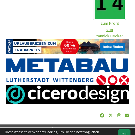
zum Profil
von
Yannick Becker
soccero.de
Diese Webseite verwendet Cookies, um Dir den bestmöglichen
OK