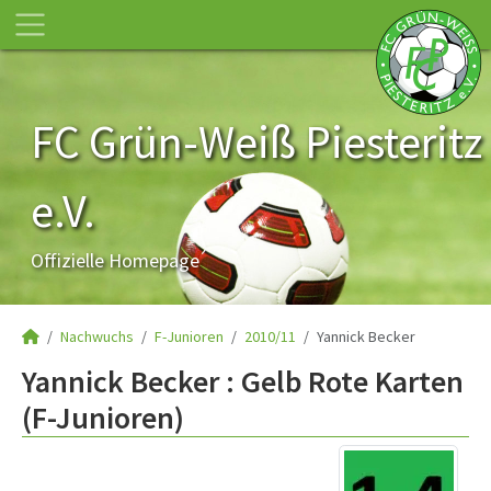
FC Grün-Weiß Piesteritz
e.V.
Offizielle Homepage
Nachwuchs
F-Junioren
2010/11
Yannick Becker
Yannick Becker : Gelb Rote Karten
(F-Junioren)