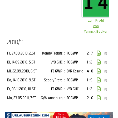
zum Profil
von
Yannick Becker
2010/11
Fr, 27.08.2010
, 2.ST
Kemb/Trebitz
:
FC GWP
2 : 7
(1)
Di, 14.09.2010
, 5.ST
VfB GHC
:
FC GWP
1 : 2
(1)
Mi, 22.09.2010
, 6.ST
FC GWP
:
B/R Coswig
4 : 0
(1)
Do, 14.10.2010
, 9.ST
Seegr./Prata
:
FC GWP
1 : 9
(1)
Fr, 05.11.2010
, 10.ST
FC GWP
:
VfB GHC
1 : 2
(1)
Mo, 23.05.2011
, 7.ST
G/W Annaburg
:
FC GWP
2 : 6
(1)