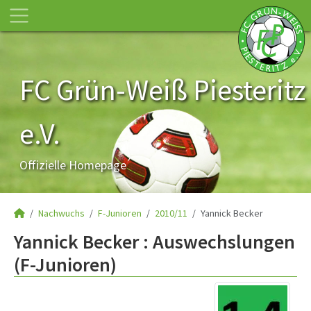
FC Grün-Weiß Piesteritz
e.V.
Offizielle Homepage
Nachwuchs
F-Junioren
2010/11
Yannick Becker
Yannick Becker : Auswechslungen
(F-Junioren)