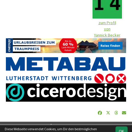
zum Profil
von
Yannick Becker
soccero.de
Diese Webseite verwendet Cookies, um Dir den bestmöglichen
OK