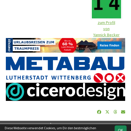
zum Profil
von
Yannick Becker
soccero.de
Diese Webseite verwendet Cookies, um Dir den bestmöglichen
OK