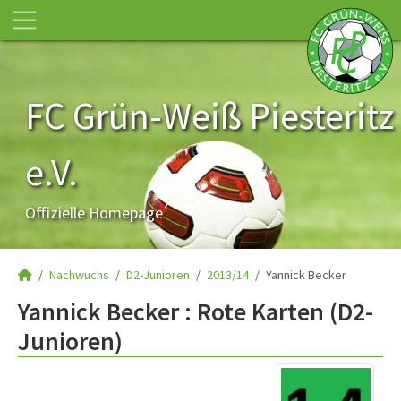
FC Grün-Weiß Piesteritz
e.V.
Offizielle Homepage
Nachwuchs
D2-Junioren
2013/14
Yannick Becker
Yannick Becker : Rote Karten (D2-
Junioren)