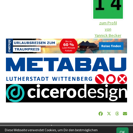
zum Profil
von
Yannick Becker
soccero.de
Diese Webseite verwendet Cookies, um Dir den bestmöglichen
OK