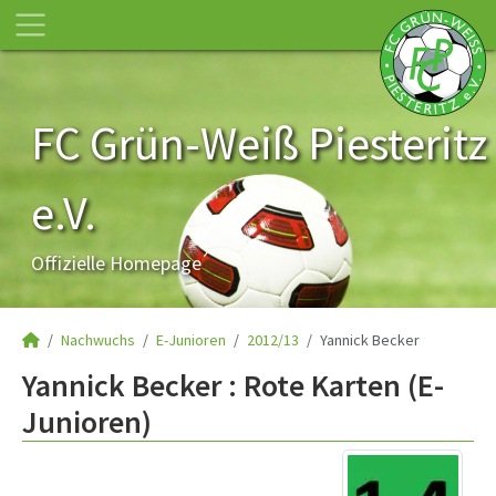
FC Grün-Weiß Piesteritz
e.V.
Offizielle Homepage
Nachwuchs
E-Junioren
2012/13
Yannick Becker
Yannick Becker : Rote Karten (E-
Junioren)