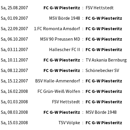
Sa, 25.08.2007
FC G-W Piesteritz
:
FSV Hettstedt
Sa, 01.09.2007
MSV Börde 1948
:
FC G-W Piesteritz
Sa, 22.09.2007
1.FC Romonta Amsdorf
:
FC G-W Piesteritz
Sa, 06.10.2007
MSV 90 Preussen MD
:
FC G-W Piesteritz
Sa, 03.11.2007
Hallescher FC II
:
FC G-W Piesteritz
Sa, 10.11.2007
FC G-W Piesteritz
:
TV Askania Bernburg
Sa, 08.12.2007
FC G-W Piesteritz
:
Schönebecker SV
Sa, 15.12.2007
BSV Halle-Ammendorf
:
FC G-W Piesteritz
Sa, 16.02.2008
FC Grün-Weiß Wolfen
:
FC G-W Piesteritz
Sa, 01.03.2008
FSV Hettstedt
:
FC G-W Piesteritz
Sa, 08.03.2008
FC G-W Piesteritz
:
MSV Börde 1948
Sa, 15.03.2008
TSV Völpke
:
FC G-W Piesteritz