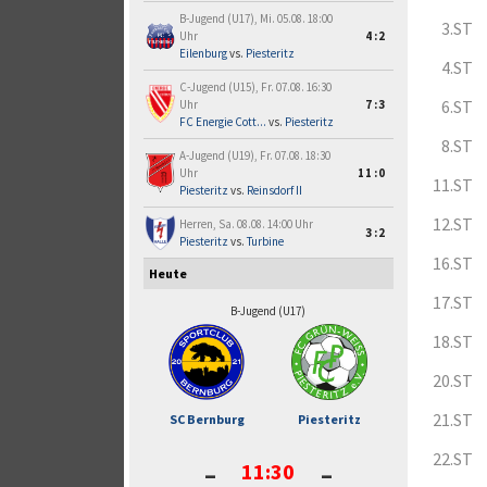
B-Jugend (U17), Mi. 05.08. 18:00
3.ST
Uhr
4:2
Eilenburg
vs.
Piesteritz
4.ST
C-Jugend (U15), Fr. 07.08. 16:30
6.ST
Uhr
7:3
FC Energie Cott...
vs.
Piesteritz
8.ST
A-Jugend (U19), Fr. 07.08. 18:30
Uhr
11:0
11.ST
Piesteritz
vs.
Reinsdorf II
12.ST
Herren, Sa. 08.08. 14:00 Uhr
3:2
Piesteritz
vs.
Turbine
16.ST
Heute
17.ST
B-Jugend (U17)
18.ST
20.ST
21.ST
SC Bernburg
Piesteritz
-
-
22.ST
11:30