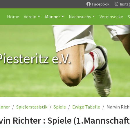
Facebook
Insta
Home
Verein
Männer
Nachwuchs
Vereinsecke
esteritz e.V.
nner
Spielerstatistik
Spiele
Ewige Tabelle
Marvin Rich
in Richter : Spiele (1.Mannschaft