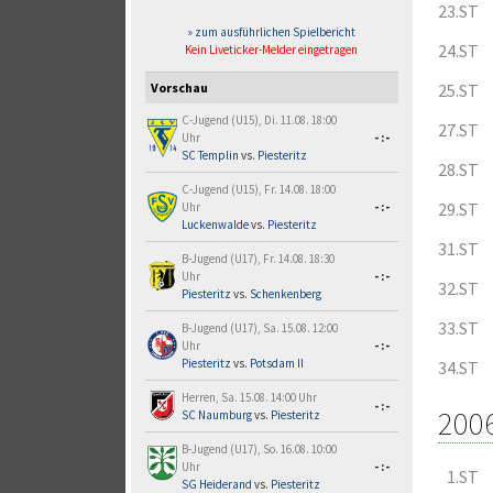
23.ST
» zum ausführlichen Spielbericht
24.ST
Kein Liveticker-Melder eingetragen
25.ST
Vorschau
C-Jugend (U15), Di. 11.08. 18:00
27.ST
Uhr
-:-
SC Templin
vs.
Piesteritz
28.ST
C-Jugend (U15), Fr. 14.08. 18:00
29.ST
Uhr
-:-
Luckenwalde
vs.
Piesteritz
31.ST
B-Jugend (U17), Fr. 14.08. 18:30
Uhr
-:-
32.ST
Piesteritz
vs.
Schenkenberg
33.ST
B-Jugend (U17), Sa. 15.08. 12:00
Uhr
-:-
Piesteritz
vs.
Potsdam II
34.ST
Herren, Sa. 15.08. 14:00 Uhr
-:-
200
SC Naumburg
vs.
Piesteritz
B-Jugend (U17), So. 16.08. 10:00
Uhr
-:-
1.ST
SG Heiderand
vs.
Piesteritz