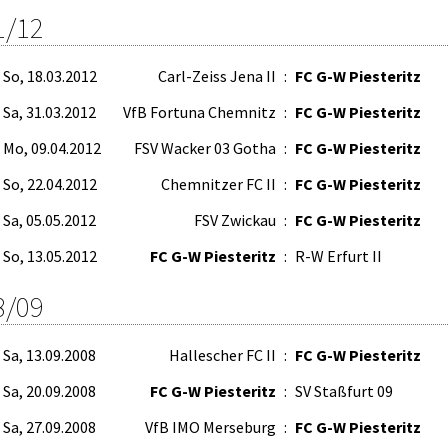
1/12
So, 18.03.2012
Carl-Zeiss Jena II
:
FC G-W Piesteritz
Sa, 31.03.2012
VfB Fortuna Chemnitz
:
FC G-W Piesteritz
Mo, 09.04.2012
FSV Wacker 03 Gotha
:
FC G-W Piesteritz
So, 22.04.2012
Chemnitzer FC II
:
FC G-W Piesteritz
Sa, 05.05.2012
FSV Zwickau
:
FC G-W Piesteritz
So, 13.05.2012
FC G-W Piesteritz
:
R-W Erfurt II
8/09
Sa, 13.09.2008
Hallescher FC II
:
FC G-W Piesteritz
Sa, 20.09.2008
FC G-W Piesteritz
:
SV Staßfurt 09
Sa, 27.09.2008
VfB IMO Merseburg
:
FC G-W Piesteritz