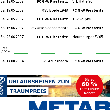
Sa, 12.05.2007
FC G-W Piesteritz
:
VfL Halle 96
Sa, 19.05.2007
MSV Börde 1948
:
FC G-W Piesteritz
Sa, 26.05.2007
FC G-W Piesteritz
:
TSV Völpke
Sa, 16.06.2007
SG Union Sandersdorf
:
FC G-W Piesteritz
Sa, 23.06.2007
FC G-W Piesteritz
:
Naumburger SV 05
4/05
Sa, 14.08.2004
SV Braunsbedra
:
FC G-W Piesteritz