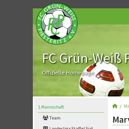
FC Grün-Weiß Pi
Offizielle Homepage
Mä
1.Mannschaft
Marv
Team
Landesliga Staffel Süd