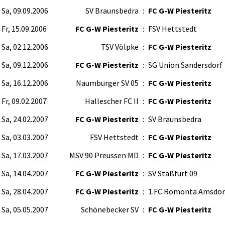
Sa, 09.09.2006
SV Braunsbedra
:
FC G-W Piesteritz
Fr, 15.09.2006
FC G-W Piesteritz
:
FSV Hettstedt
Sa, 02.12.2006
TSV Völpke
:
FC G-W Piesteritz
Sa, 09.12.2006
FC G-W Piesteritz
:
SG Union Sandersdorf
Sa, 16.12.2006
Naumburger SV 05
:
FC G-W Piesteritz
Fr, 09.02.2007
Hallescher FC II
:
FC G-W Piesteritz
Sa, 24.02.2007
FC G-W Piesteritz
:
SV Braunsbedra
Sa, 03.03.2007
FSV Hettstedt
:
FC G-W Piesteritz
Sa, 17.03.2007
MSV 90 Preussen MD
:
FC G-W Piesteritz
Sa, 14.04.2007
FC G-W Piesteritz
:
SV Staßfurt 09
Sa, 28.04.2007
FC G-W Piesteritz
:
1.FC Romonta Amsdor
Sa, 05.05.2007
Schönebecker SV
:
FC G-W Piesteritz