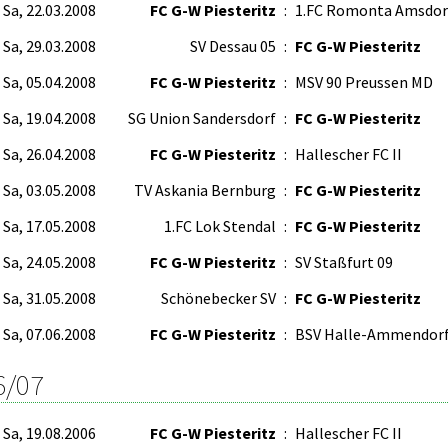
Sa, 22.03.2008
FC G-W Piesteritz
:
1.FC Romonta Amsdor
Sa, 29.03.2008
SV Dessau 05
:
FC G-W Piesteritz
Sa, 05.04.2008
FC G-W Piesteritz
:
MSV 90 Preussen MD
Sa, 19.04.2008
SG Union Sandersdorf
:
FC G-W Piesteritz
Sa, 26.04.2008
FC G-W Piesteritz
:
Hallescher FC II
Sa, 03.05.2008
TV Askania Bernburg
:
FC G-W Piesteritz
Sa, 17.05.2008
1.FC Lok Stendal
:
FC G-W Piesteritz
Sa, 24.05.2008
FC G-W Piesteritz
:
SV Staßfurt 09
Sa, 31.05.2008
Schönebecker SV
:
FC G-W Piesteritz
Sa, 07.06.2008
FC G-W Piesteritz
:
BSV Halle-Ammendor
6/07
Sa, 19.08.2006
FC G-W Piesteritz
:
Hallescher FC II