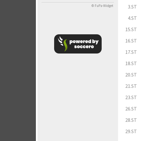
3.ST
© FuPa-Widget
4.ST
15.ST
16.ST
17.ST
18.ST
20.ST
21.ST
23.ST
26.ST
28.ST
29.ST