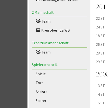
201
2.Mannschaft
22.ST
Team
24.ST
Kreisoberliga WB
18.ST
Traditionsmannschaft
26.ST
Team
28.ST
29.ST
Spielerstatistik
200
Spiele
Tore
3.ST
Assists
4.ST
Scorer
5.ST