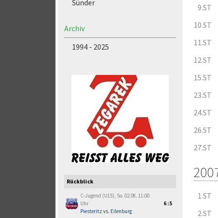
Sünder
9.ST
10.ST
Archiv
11.ST
1994 - 2025
12.ST
15.ST
23.ST
24.ST
26.ST
27.ST
200
Rückblick
1.ST
C-Jugend (U15), So. 02.08. 11:00
Uhr
6:5
Piesteritz
vs.
Eilenburg
2.ST