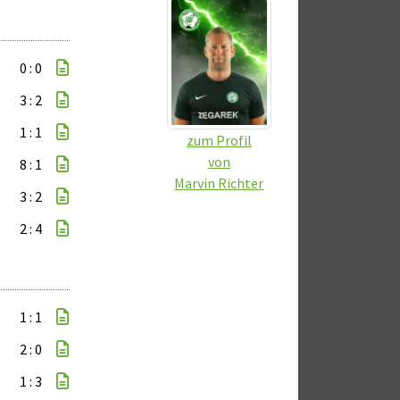
0 : 0
3 : 2
1 : 1
zum Profil
von
8 : 1
Marvin Richter
3 : 2
2 : 4
1 : 1
2 : 0
1 : 3