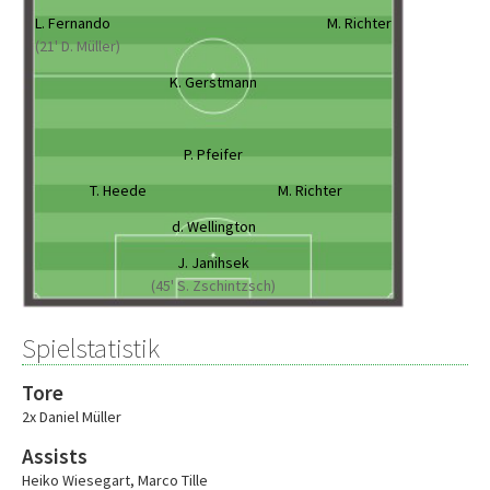
L. Fernando
M. Richter
(21' D. Müller)
K. Gerstmann
P. Pfeifer
T. Heede
M. Richter
d. Wellington
J. Janihsek
(45' S. Zschintzsch)
Spielstatistik
Tore
2x Daniel Müller
Assists
Heiko Wiesegart
,
Marco Tille