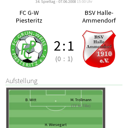
34. Spieltag - 07.06.2008
15:00 Uhr
FC G-W
BSV Halle-
Piesteritz
Ammendorf
2
:
1
(0
:
1)
Aufstellung
B. Witt
M. Trollmann
(73' M. Tille)
H. Wiesegart