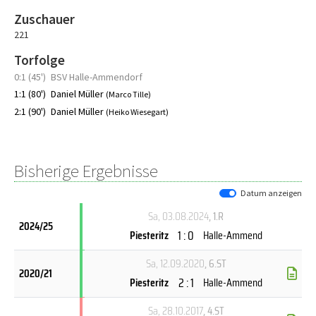
Zuschauer
221
Torfolge
0:1 (45')
BSV Halle-Ammendorf
1:1 (80')
Daniel Müller
(Marco Tille)
2:1 (90')
Daniel Müller
(Heiko Wiesegart)
Bisherige Ergebnisse
Datum anzeigen
Sa, 03.08.2024
, 1.R
2024/25
1 : 0
Piesteritz
Halle-Ammend
Sa, 12.09.2020
, 6.ST
2020/21
2 : 1
Piesteritz
Halle-Ammend
Sa, 28.10.2017
, 4.ST