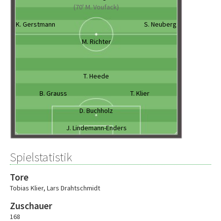
(70' M. Voufack)
K. Gerstmann
S. Neuberg
M. Richter
T. Heede
B. Grauss
T. Klier
D. Buchholz
J. Lindemann-Enders
Spielstatistik
Tore
Tobias Klier
,
Lars Drahtschmidt
Zuschauer
168