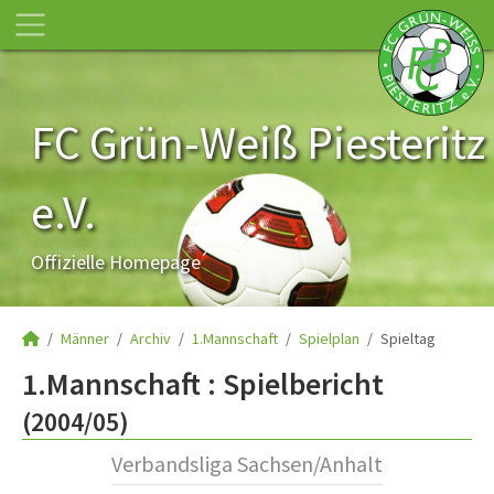
FC Grün-Weiß Piesteritz
e.V.
Offizielle Homepage
Männer
Archiv
1.Mannschaft
Spielplan
Spieltag
1.Mannschaft :
Spielbericht
(2004/05)
Verbandsliga Sachsen/Anhalt