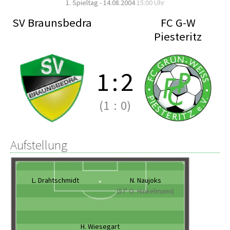
1. Spieltag - 14.08.2004
15:00 Uhr
SV Braunsbedra
FC G-W
Piesteritz
1
:
2
(1
:
0)
Aufstellung
L. Drahtschmidt
N. Naujoks
(57' O. Hinkelmann)
H. Wiesegart