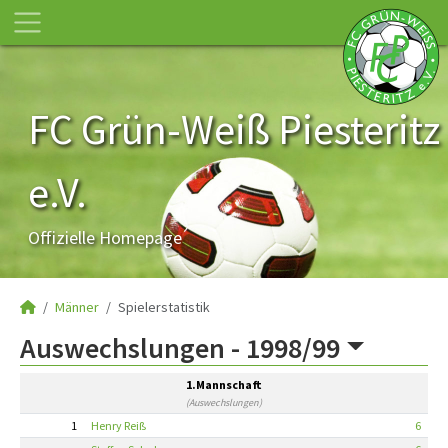
FC Grün-Weiß Piesteritz
e.V.
Offizielle Homepage
Männer
Spielerstatistik
Auswechslungen -
1998/99
1.Mannschaft
(Auswechslungen)
1
Henry Reiß
6