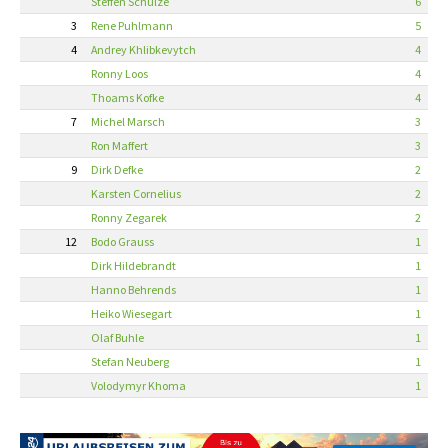
Steffen Schulze
6
3
Rene Puhlmann
5
4
Andrey Khlibkevytch
4
Ronny Loos
4
Thoams Kofke
4
7
Michel Marsch
3
Ron Maffert
3
9
Dirk Defke
2
Karsten Cornelius
2
Ronny Zegarek
2
12
Bodo Grauss
1
Dirk Hildebrandt
1
Hanno Behrends
1
Heiko Wiesegart
1
Olaf Buhle
1
Stefan Neuberg
1
Volodymyr Khoma
1