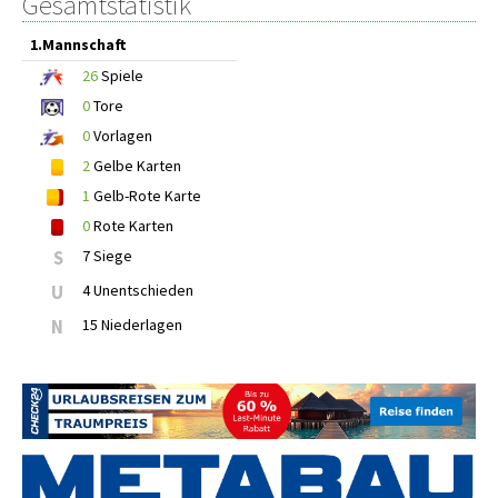
Gesamtstatistik
1.Mannschaft
26
Spiele
0
Tore
0
Vorlagen
2
Gelbe Karten
1
Gelb-Rote Karte
0
Rote Karten
S
7 Siege
U
4 Unentschieden
N
15 Niederlagen