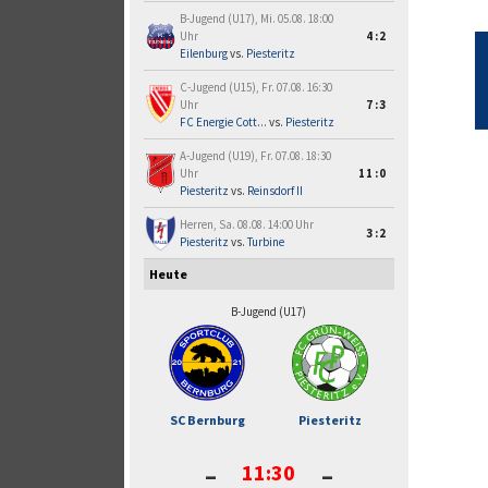
B-Jugend (U17), Mi. 05.08. 18:00
Uhr
4:2
Eilenburg
vs.
Piesteritz
C-Jugend (U15), Fr. 07.08. 16:30
Uhr
7:3
FC Energie Cott...
vs.
Piesteritz
A-Jugend (U19), Fr. 07.08. 18:30
Uhr
11:0
Piesteritz
vs.
Reinsdorf II
Herren, Sa. 08.08. 14:00 Uhr
3:2
Piesteritz
vs.
Turbine
Heute
B-Jugend (U17)
SC Bernburg
Piesteritz
-
-
11:30