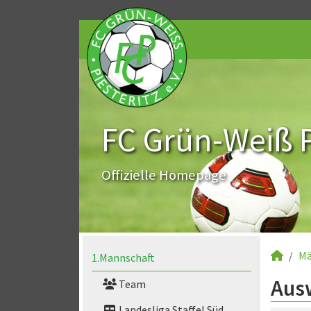
FC Grün-Weiß Pi
Offizielle Homepage
Mä
1.Mannschaft
Aus
Team
Landesliga Staffel Süd