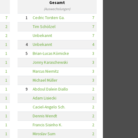
Gesamt
(Auswechslungen)
7
1
Cedric Torsten Ga.
7
2
Tim Schölzel
7
2
Unbekannt
7
1
4
Unbekannt
4
1
5
Brian-Lucas Körnicke
3
1
Jonny Karaschewski
3
1
Marcus Niemitz
3
1
Michael Müller
3
1
9
Abdoul Dalein Diallo
2
1
Adam Lisiecki
2
1
Caciel-Angelo Sch.
2
1
Dennis Wendt
2
1
Francis Sisinho K.
2
1
Miroslav Sum
2