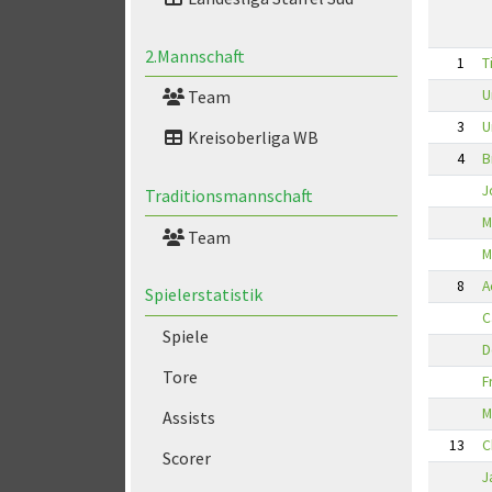
2.Mannschaft
1
T
U
Team
3
U
Kreisoberliga WB
4
B
J
Traditionsmannschaft
M
Team
M
8
A
Spielerstatistik
C
Spiele
D
Tore
F
M
Assists
13
C
Scorer
J