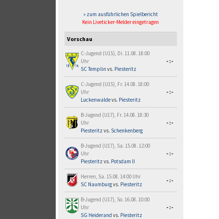
» zum ausführlichen Spielbericht
Kein Liveticker-Melder eingetragen
Vorschau
C-Jugend (U15), Di. 11.08. 18:00
Uhr
-:-
SC Templin
vs.
Piesteritz
C-Jugend (U15), Fr. 14.08. 18:00
Uhr
-:-
Luckenwalde
vs.
Piesteritz
B-Jugend (U17), Fr. 14.08. 18:30
Uhr
-:-
Piesteritz
vs.
Schenkenberg
B-Jugend (U17), Sa. 15.08. 12:00
Uhr
-:-
Piesteritz
vs.
Potsdam II
Herren, Sa. 15.08. 14:00 Uhr
-:-
SC Naumburg
vs.
Piesteritz
B-Jugend (U17), So. 16.08. 10:00
Uhr
-:-
SG Heiderand
vs.
Piesteritz