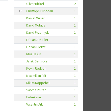
Oliver Bickel
2
16
Christoph Düsedau
1
Daniel Müller
1
David Möbius
1
David Przemyski
1
Fabian Scheller
1
Florian Dietze
1
Idris Hasun
1
Janik Gensicke
1
Kevin Redlich
1
Maximilian Arlt
1
Niklas Koppehel
1
Sascha Prüfer
1
Unbekannt
1
Valentin Arlt
1