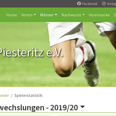
Facebook
Insta
Home
Verein
Männer
Nachwuchs
Vereinsecke
esteritz e.V.
nner
Spielerstatistik
wechslungen -
2019/20