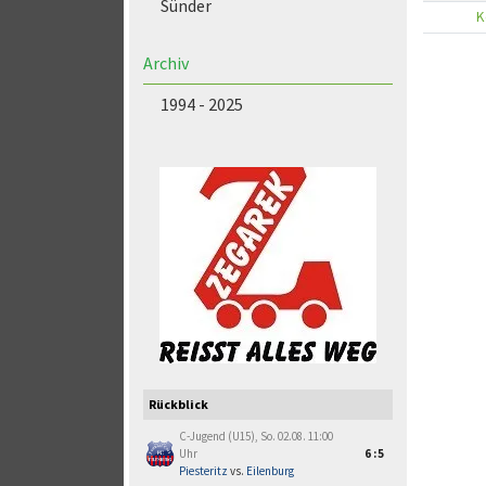
Sünder
K
Archiv
1994 - 2025
Rückblick
C-Jugend (U15), So. 02.08. 11:00
Uhr
6:5
Piesteritz
vs.
Eilenburg