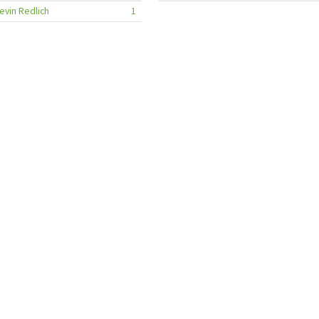
evin Redlich
1