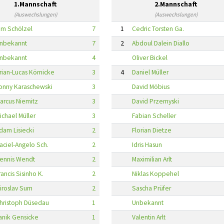
1.Mannschaft
2.Mannschaft
(Auswechslungen)
(Auswechslungen)
im Schölzel
7
1
Cedric Torsten Ga.
nbekannt
7
2
Abdoul Dalein Diallo
nbekannt
4
Oliver Bickel
rian-Lucas Körnicke
3
4
Daniel Müller
onny Karaschewski
3
David Möbius
arcus Niemitz
3
David Przemyski
ichael Müller
3
Fabian Scheller
dam Lisiecki
2
Florian Dietze
aciel-Angelo Sch.
2
Idris Hasun
ennis Wendt
2
Maximilian Arlt
rancis Sisinho K.
2
Niklas Koppehel
iroslav Sum
2
Sascha Prüfer
hristoph Düsedau
1
Unbekannt
anik Gensicke
1
Valentin Arlt