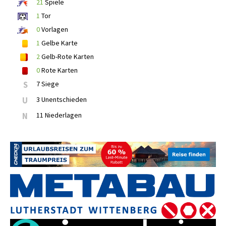
21
Spiele
1
Tor
0
Vorlagen
1
Gelbe Karte
2
Gelb-Rote Karten
0
Rote Karten
S
7 Siege
U
3 Unentschieden
N
11 Niederlagen