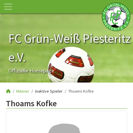
FC Grün-Weiß Piesteritz
e.V.
Offizielle Homepage
Männer
inaktive Spieler
Thoams Kofke
Thoams Kofke