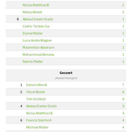
Niclas Matthias B.
2
Niklas Riedel
2
8
Abdoul Dalein Diallo
1
Cedric Torsten Ga.
1
Daniel Müller
1
Luca Andre Wagner
1
Maximilian Abraham
1
Mohammad Almaou
1
Patrick Pfeifer
1
Gesamt
(Auswechslungen)
1
Dennis Wendt
7
2
Oliver Bickel
6
Tim Schölzel
6
4
Abdoul Dalein Diallo
5
Niclas Matthias B.
5
6
Francis Sisinho K.
4
Michael Müller
4