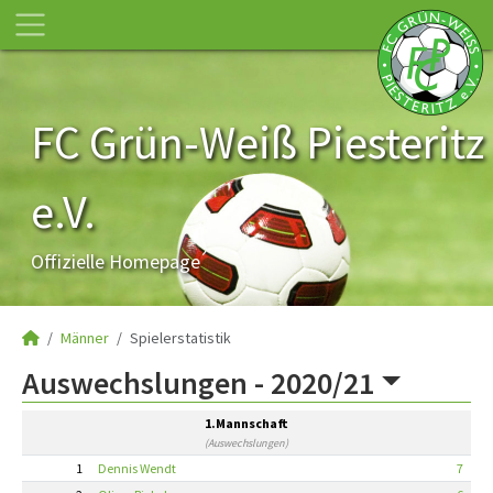
FC Grün-Weiß Piesteritz
e.V.
Offizielle Homepage
Männer
Spielerstatistik
Auswechslungen -
2020/21
1.Mannschaft
(Auswechslungen)
1
Dennis Wendt
7