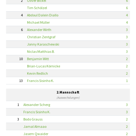
2
Oliver Bickel
6
Tim Schölzel
6
4
Abdoul Dalein Diallo
4
Michael Müller
4
6
Alexander Wirth
3
Christian Zentgraf
3
Jonny Karaschewski
3
Niclas Matthias B.
3
10
Benjamin Witt
2
Brian-Lucas Körnicke
2
Kevin Redlich
2
13
Francis Sisinho K.
1
2.Mannschaft
(Auswechslungen)
1
Alexander Scherg
3
Francis Sisinho K.
3
3
Bodo Grauss
2
Jamal Almaao
2
Jasem Qwaider
2