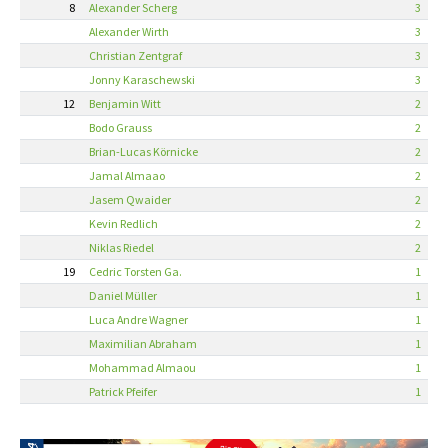
8
Alexander Scherg
3
Alexander Wirth
3
Christian Zentgraf
3
Jonny Karaschewski
3
12
Benjamin Witt
2
Bodo Grauss
2
Brian-Lucas Körnicke
2
Jamal Almaao
2
Jasem Qwaider
2
Kevin Redlich
2
Niklas Riedel
2
19
Cedric Torsten Ga.
1
Daniel Müller
1
Luca Andre Wagner
1
Maximilian Abraham
1
Mohammad Almaou
1
Patrick Pfeifer
1