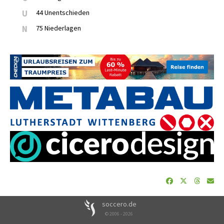
U
44 Unentschieden
N
75 Niederlagen
soccero.de
© 2006 - 2026