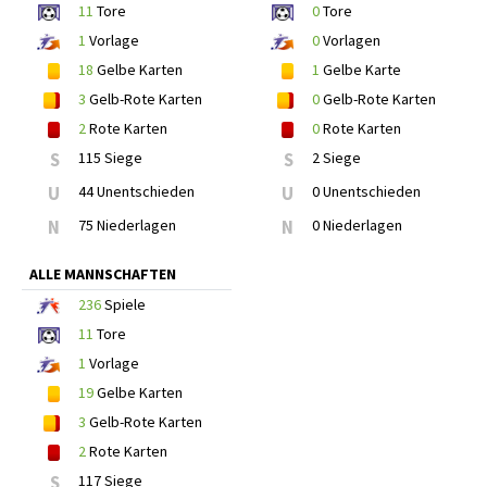
11
Tore
0
Tore
1
Vorlage
0
Vorlagen
18
Gelbe Karten
1
Gelbe Karte
3
Gelb-Rote Karten
0
Gelb-Rote Karten
2
Rote Karten
0
Rote Karten
S
115 Siege
S
2 Siege
U
44 Unentschieden
U
0 Unentschieden
N
75 Niederlagen
N
0 Niederlagen
ALLE MANNSCHAFTEN
236
Spiele
11
Tore
1
Vorlage
19
Gelbe Karten
3
Gelb-Rote Karten
2
Rote Karten
S
117 Siege