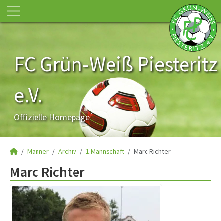
FC Grün-Weiß Piesteritz
e.V.
Offizielle Homepage
Männer
Archiv
1.Mannschaft
Marc Richter
Marc Richter