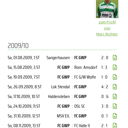
zum Profil
von
Marc Richter
2009/10
Sa, 01.08.2009
, 1.ST
Sangerhausen
:
FC GWP
2 : 0
Sa, 15.08.2009
, 3.ST
FC GWP
:
Rom. Amsdorf
1 : 3
Sa, 19.09.2009
, 7.ST
FC GWP
:
FC G/W Wolfe
1 : 0
Sa, 26.09.2009
, 8.ST
Lok Stendal
:
FC GWP
4 : 2
Sa, 17.10.2009
, 10.ST
Haldensleben
:
FC GWP
0 : 6
Sa, 24.10.2009
, 11.ST
FC GWP
:
OSL SC
3 : 0
Sa, 31.10.2009
, 12.ST
MSV EIL
:
FC GWP
0 : 1
So, 08.11.2009
, 13.ST
FC GWP
:
FC Halle II
2 : 1