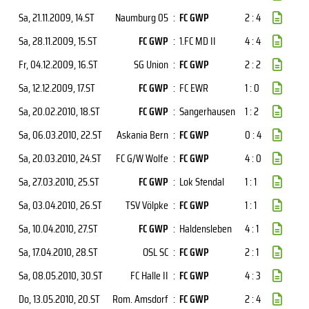
Sa, 21.11.2009
, 14.ST
Naumburg 05
:
FC GWP
2 : 4
Sa, 28.11.2009
, 15.ST
FC GWP
:
1.FC MD II
4 : 4
Fr, 04.12.2009
, 16.ST
SG Union
:
FC GWP
2 : 2
Sa, 12.12.2009
, 17.ST
FC GWP
:
FC EWR
1 : 0
Sa, 20.02.2010
, 18.ST
FC GWP
:
Sangerhausen
1 : 2
Sa, 06.03.2010
, 22.ST
Askania Bern
:
FC GWP
0 : 4
Sa, 20.03.2010
, 24.ST
FC G/W Wolfe
:
FC GWP
4 : 0
Sa, 27.03.2010
, 25.ST
FC GWP
:
Lok Stendal
1 : 1
Sa, 03.04.2010
, 26.ST
TSV Völpke
:
FC GWP
1 : 1
Sa, 10.04.2010
, 27.ST
FC GWP
:
Haldensleben
4 : 1
Sa, 17.04.2010
, 28.ST
OSL SC
:
FC GWP
2 : 1
Sa, 08.05.2010
, 30.ST
FC Halle II
:
FC GWP
4 : 3
Do, 13.05.2010
, 20.ST
Rom. Amsdorf
:
FC GWP
2 : 4