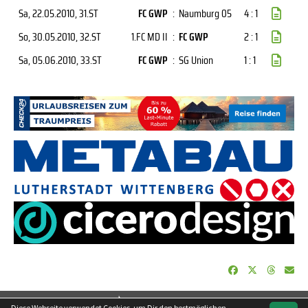
Sa, 22.05.2010
, 31.ST
FC GWP
:
Naumburg 05
4 : 1
So, 30.05.2010
, 32.ST
1.FC MD II
:
FC GWP
2 : 1
Sa, 05.06.2010
, 33.ST
FC GWP
:
SG Union
1 : 1
soccero.de
Diese Webseite verwendet Cookies, um Dir den bestmöglichen