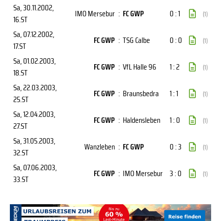
Sa, 30.11.2002
,
IMO Mersebur
:
FC GWP
0 : 1
(1)
16.ST
Sa, 07.12.2002
,
FC GWP
:
TSG Calbe
0 : 0
(1)
17.ST
Sa, 01.02.2003
,
FC GWP
:
VfL Halle 96
1 : 2
(1)
18.ST
Sa, 22.03.2003
,
FC GWP
:
Braunsbedra
1 : 1
(1)
25.ST
Sa, 12.04.2003
,
FC GWP
:
Haldensleben
1 : 0
(1)
27.ST
Sa, 31.05.2003
,
Wanzleben
:
FC GWP
0 : 3
(1)
32.ST
Sa, 07.06.2003
,
FC GWP
:
IMO Mersebur
3 : 0
(1)
33.ST