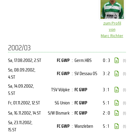
zum Profil
von
Marc Richter
2002/03
Sa, 17.08.2002
, 2.ST
FC GWP
:
Germ.HBS
0 : 3
(1)
So, 08.09.2002
,
FC GWP
:
SV Dessau 05
3 : 2
(1)
4.ST
Sa, 14.09.2002
,
TSV Völpke
:
FC GWP
3 : 1
(1)
5.ST
Fr, 01.11.2002
, 12.ST
SG Union
:
FC GWP
5 : 1
(1)
Sa, 16.11.2002
, 14.ST
S/W Bismark
:
FC GWP
2 : 0
(1)
Sa, 23.11.2002
,
FC GWP
:
Wanzleben
5 : 1
(1)
15.ST