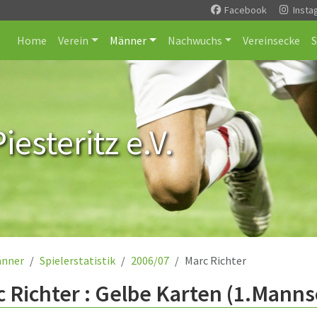
Facebook
Insta
Home
Verein
Männer
Nachwuchs
Vereinsecke
esteritz e.V.
nner
Spielerstatistik
2006/07
Marc Richter
 Richter : Gelbe Karten (1.Manns