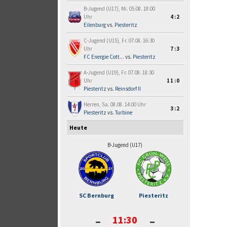
B-Jugend (U17), Mi. 05.08. 18:00
Uhr
4:2
Eilenburg
vs.
Piesteritz
C-Jugend (U15), Fr. 07.08. 16:30
Uhr
7:3
FC Energie Cott...
vs.
Piesteritz
A-Jugend (U19), Fr. 07.08. 18:30
Uhr
11:0
Piesteritz
vs.
Reinsdorf II
Herren, Sa. 08.08. 14:00 Uhr
3:2
Piesteritz
vs.
Turbine
Heute
B-Jugend (U17)
SC Bernburg
Piesteritz
-
-
11:30