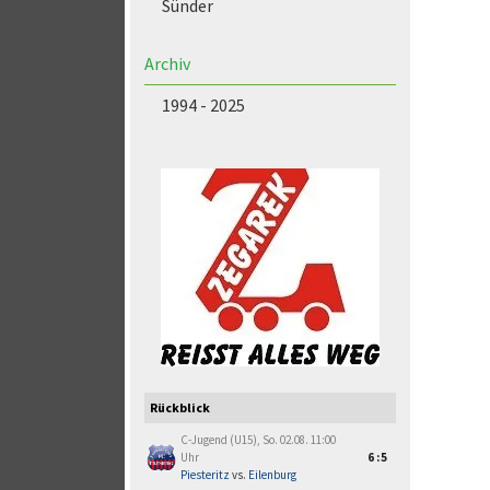
Sünder
Archiv
1994 - 2025
Rückblick
C-Jugend (U15), So. 02.08. 11:00
Uhr
6:5
Piesteritz
vs.
Eilenburg