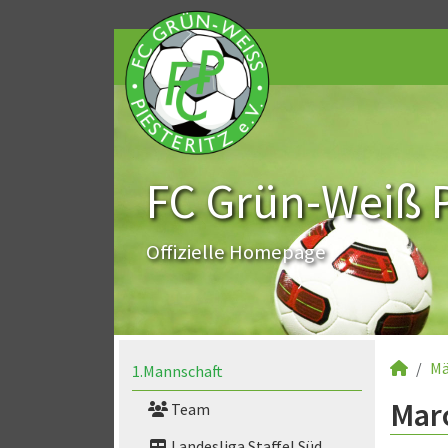
FC Grün-Weiß Pi
Offizielle Homepage
Mä
1.Mannschaft
Marc
Team
Landesliga Staffel Süd