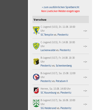
» zum ausführlichen Spielbericht
Kein Liveticker-Melder eingetragen
Vorschau
C-Jugend (U15), Di. 11.08. 18:00
Uhr
-:-
SC Templin
vs.
Piesteritz
C-Jugend (U15), Fr. 14.08. 18:00
Uhr
-:-
Luckenwalde
vs.
Piesteritz
B-Jugend (U17), Fr. 14.08. 18:30
Uhr
-:-
Piesteritz
vs.
Schenkenberg
B-Jugend (U17), Sa. 15.08. 12:00
Uhr
-:-
Piesteritz
vs.
Potsdam II
Herren, Sa. 15.08. 14:00 Uhr
-:-
SC Naumburg
vs.
Piesteritz
B-Jugend (U17), So. 16.08. 10:00
Uhr
-:-
SG Heiderand
vs.
Piesteritz