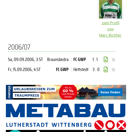
zum Profil
von
Marc Richter
2006/07
Sa, 09.09.2006
, 3.ST
Braunsbedra
:
FC GWP
1 : 1
(1)
Fr, 15.09.2006
, 4.ST
FC GWP
:
Hettstedt
3 : 0
(1)