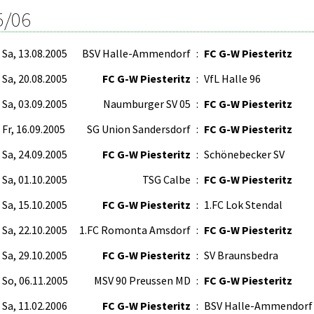
5/06
Sa, 13.08.2005
BSV Halle-Ammendorf
:
FC G-W Piesteritz
Sa, 20.08.2005
FC G-W Piesteritz
:
VfL Halle 96
Sa, 03.09.2005
Naumburger SV 05
:
FC G-W Piesteritz
Fr, 16.09.2005
SG Union Sandersdorf
:
FC G-W Piesteritz
Sa, 24.09.2005
FC G-W Piesteritz
:
Schönebecker SV
Sa, 01.10.2005
TSG Calbe
:
FC G-W Piesteritz
Sa, 15.10.2005
FC G-W Piesteritz
:
1.FC Lok Stendal
Sa, 22.10.2005
1.FC Romonta Amsdorf
:
FC G-W Piesteritz
Sa, 29.10.2005
FC G-W Piesteritz
:
SV Braunsbedra
So, 06.11.2005
MSV 90 Preussen MD
:
FC G-W Piesteritz
Sa, 11.02.2006
FC G-W Piesteritz
:
BSV Halle-Ammendorf