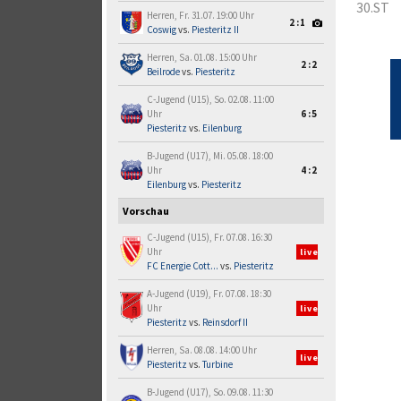
30.ST
Herren, Fr. 31.07. 19:00 Uhr
2:1
Coswig
vs.
Piesteritz II
Herren, Sa. 01.08. 15:00 Uhr
2:2
Beilrode
vs.
Piesteritz
C-Jugend (U15), So. 02.08. 11:00
Uhr
6:5
Piesteritz
vs.
Eilenburg
B-Jugend (U17), Mi. 05.08. 18:00
Uhr
4:2
Eilenburg
vs.
Piesteritz
Vorschau
C-Jugend (U15), Fr. 07.08. 16:30
Uhr
live
FC Energie Cott...
vs.
Piesteritz
A-Jugend (U19), Fr. 07.08. 18:30
Uhr
live
Piesteritz
vs.
Reinsdorf II
Herren, Sa. 08.08. 14:00 Uhr
live
Piesteritz
vs.
Turbine
B-Jugend (U17), So. 09.08. 11:30