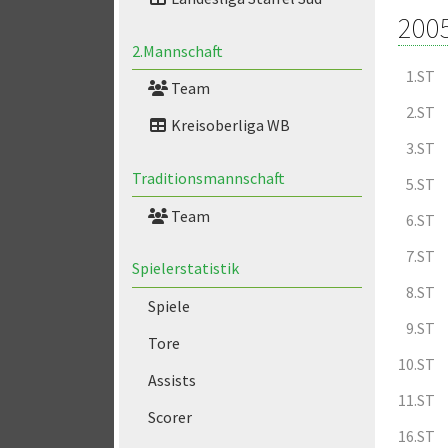
200
2.Mannschaft
1.ST
Team
2.ST
Kreisoberliga WB
3.ST
Traditionsmannschaft
5.ST
Team
6.ST
7.ST
Spielerstatistik
8.ST
Spiele
9.ST
Tore
10.ST
Assists
11.ST
Scorer
16.ST