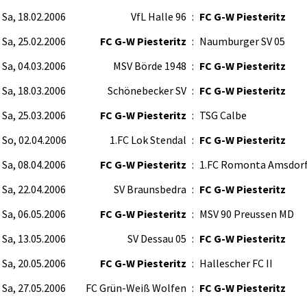
Sa, 18.02.2006
VfL Halle 96
:
FC G-W Piesteritz
Sa, 25.02.2006
FC G-W Piesteritz
:
Naumburger SV 05
Sa, 04.03.2006
MSV Börde 1948
:
FC G-W Piesteritz
Sa, 18.03.2006
Schönebecker SV
:
FC G-W Piesteritz
Sa, 25.03.2006
FC G-W Piesteritz
:
TSG Calbe
So, 02.04.2006
1.FC Lok Stendal
:
FC G-W Piesteritz
Sa, 08.04.2006
FC G-W Piesteritz
:
1.FC Romonta Amsdor
Sa, 22.04.2006
SV Braunsbedra
:
FC G-W Piesteritz
Sa, 06.05.2006
FC G-W Piesteritz
:
MSV 90 Preussen MD
Sa, 13.05.2006
SV Dessau 05
:
FC G-W Piesteritz
Sa, 20.05.2006
FC G-W Piesteritz
:
Hallescher FC II
Sa, 27.05.2006
FC Grün-Weiß Wolfen
:
FC G-W Piesteritz