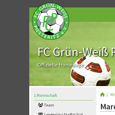
FC Grün-Weiß Pi
Offizielle Homepage
Mä
1.Mannschaft
Marc
Team
Landesliga Staffel Süd