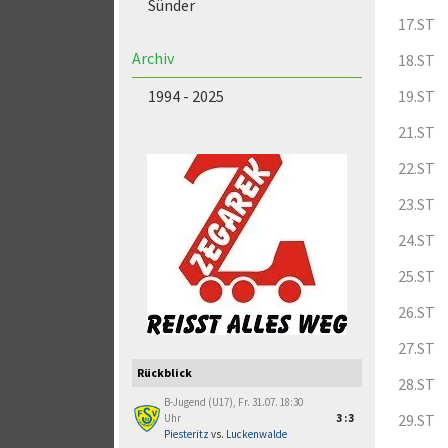
Sünder
17.ST
Archiv
18.ST
1994 - 2025
19.ST
21.ST
22.ST
23.ST
24.ST
25.ST
26.ST
27.ST
Rückblick
28.ST
B-Jugend (U17), Fr. 31.07. 18:30
29.ST
Uhr
3:3
Piesteritz
vs.
Luckenwalde