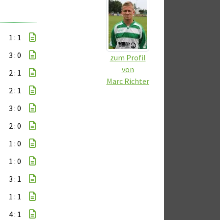
1 : 1
3 : 0
zum Profil
von
2 : 1
Marc Richter
2 : 1
3 : 0
2 : 0
1 : 0
1 : 0
3 : 1
1 : 1
4 : 1