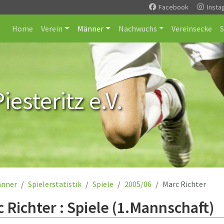
Facebook
Insta
Home
Verein
Männer
Nachwuchs
Vereinsecke
esteritz e.V.
nner
Spielerstatistik
Spiele
2005/06
Marc Richter
 Richter : Spiele (1.Mannschaft)