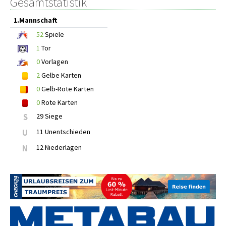
Gesamtstatistik
1.Mannschaft
52
Spiele
1
Tor
0
Vorlagen
2
Gelbe Karten
0
Gelb-Rote Karten
0
Rote Karten
S
29 Siege
U
11 Unentschieden
N
12 Niederlagen