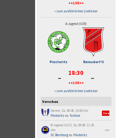
++LIVE++
» zum ausführlichen Liveticker
A-Jugend (U19)
Piesteritz
Reinsdorf II
18:30
-
-
++LIVE++
» zum ausführlichen Liveticker
Vorschau
Herren, Sa. 08.08. 14:00 Uhr
live
Piesteritz
vs.
Turbine
B-Jugend (U17), So. 09.08. 11:30
Uhr
-:-
SC Bernburg
vs.
Piesteritz