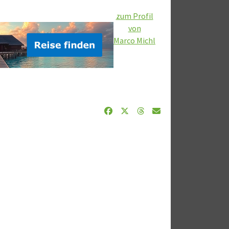
zum Profil
von
Marco Michl