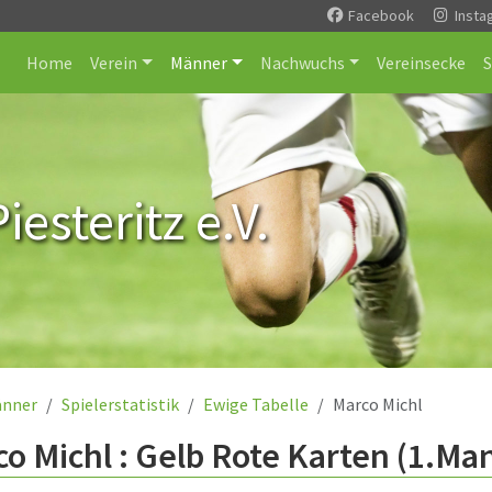
Facebook
Insta
Home
Verein
Männer
Nachwuchs
Vereinsecke
esteritz e.V.
nner
Spielerstatistik
Ewige Tabelle
Marco Michl
o Michl : Gelb Rote Karten (1.Ma