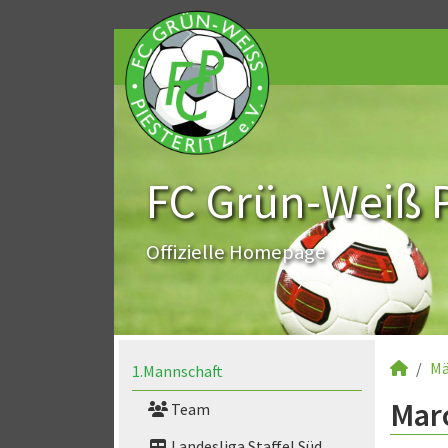
FC Grün-Weiß Pi
Offizielle Homepage
Mä
1.Mannschaft
Marc
Team
Landesliga Staffel Süd