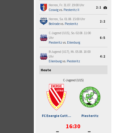
Herren, Fr. 31.07. 19:00 Uhr
2:1
Coswig
vs.
Piesteritz II
Herren, Sa. 01.08. 15:00 Uhr
2:2
Beilrode
vs.
Piesteritz
C-Jugend (U15), So. 02.08. 11:00
Uhr
6:5
Piesteritz
vs.
Eilenburg
B-Jugend (U17), Mi. 05.08. 18:00
Uhr
4:2
Eilenburg
vs.
Piesteritz
Heute
C-Jugend (U15)
FC Energie Cott...
Piesteritz
16:30
-
-