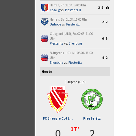
Herren, Fr. 31.07. 19:00 Uhr
2:1
Coswig
vs.
Piesteritz II
Herren, Sa. 01.08. 15:00 Uhr
2:2
Beilrode
vs.
Piesteritz
C-Jugend (U15), So. 02.08. 11:00
Uhr
6:5
Piesteritz
vs.
Eilenburg
B-Jugend (U17), Mi. 05.08. 18:00
Uhr
4:2
Eilenburg
vs.
Piesteritz
Heute
C-Jugend (U15)
FC Energie Cott...
Piesteritz
17'
0
2