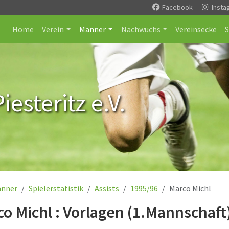
Facebook
Insta
Home
Verein
Männer
Nachwuchs
Vereinsecke
esteritz e.V.
nner
Spielerstatistik
Assists
1995/96
Marco Michl
o Michl : Vorlagen (1.Mannschaft