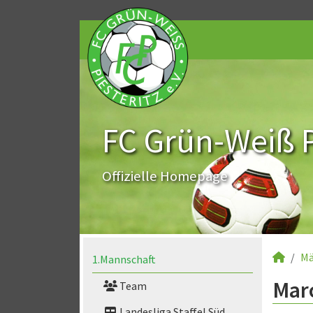
FC Grün-Weiß Pi
Offizielle Homepage
Mä
1.Mannschaft
Marc
Team
Landesliga Staffel Süd