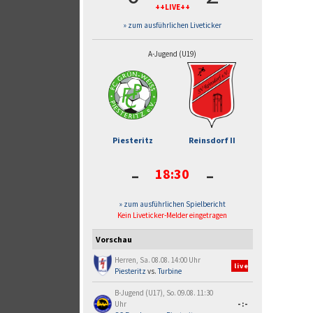
++LIVE++
» zum ausführlichen Liveticker
A-Jugend (U19)
Piesteritz
Reinsdorf II
-
-
18:30
» zum ausführlichen Spielbericht
Kein Liveticker-Melder eingetragen
Vorschau
Herren, Sa. 08.08. 14:00 Uhr
live
Piesteritz
vs.
Turbine
B-Jugend (U17), So. 09.08. 11:30
Uhr
-:-