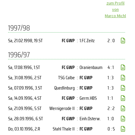
zum Profil
von
Marco Michl
1997/98
Sa, 21.02.1998
, 19.ST
FC GWP
:
1.FC Zeitz
2 : 0
1996/97
Sa, 17.08.1996
, 1.ST
FC GWP
:
Oranienbaum
4 : 1
Sa, 31.08.1996
, 2.ST
TSG Calbe
:
FC GWP
1 : 3
Sa, 07.09.1996
, 3.ST
Quedlinburg
:
FC GWP
1 : 3
Sa, 14.09.1996
, 4.ST
FC GWP
:
Germ.HBS
1 : 1
Sa, 21.09.1996
, 5.ST
Wernigerode II
:
FC GWP
2 : 2
Sa, 28.09.1996
, 6.ST
FC GWP
:
Einh.Osterw.
1 : 0
Do, 03.10.1996
, 2.R
Stahl Thale II
:
FC GWP
0 : 5