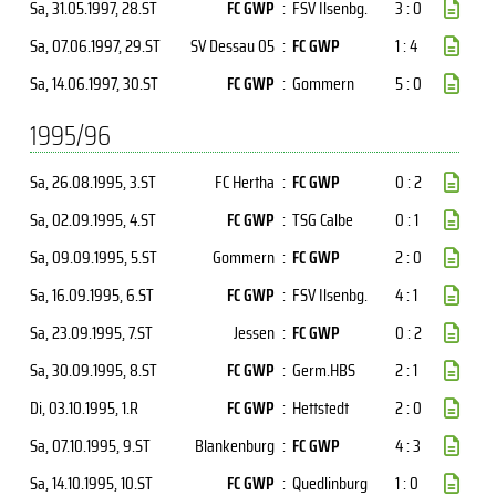
Sa, 31.05.1997
, 28.ST
FC GWP
:
FSV Ilsenbg.
3 : 0
Sa, 07.06.1997
, 29.ST
SV Dessau 05
:
FC GWP
1 : 4
Sa, 14.06.1997
, 30.ST
FC GWP
:
Gommern
5 : 0
1995/96
Sa, 26.08.1995
, 3.ST
FC Hertha
:
FC GWP
0 : 2
Sa, 02.09.1995
, 4.ST
FC GWP
:
TSG Calbe
0 : 1
Sa, 09.09.1995
, 5.ST
Gommern
:
FC GWP
2 : 0
Sa, 16.09.1995
, 6.ST
FC GWP
:
FSV Ilsenbg.
4 : 1
Sa, 23.09.1995
, 7.ST
Jessen
:
FC GWP
0 : 2
Sa, 30.09.1995
, 8.ST
FC GWP
:
Germ.HBS
2 : 1
Di, 03.10.1995
, 1.R
FC GWP
:
Hettstedt
2 : 0
Sa, 07.10.1995
, 9.ST
Blankenburg
:
FC GWP
4 : 3
Sa, 14.10.1995
, 10.ST
FC GWP
:
Quedlinburg
1 : 0