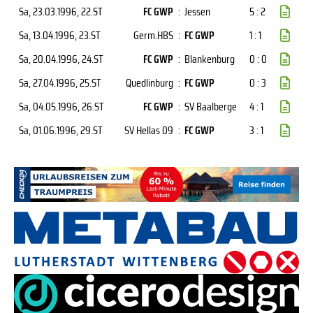
Sa, 23.03.1996
, 22.ST
FC GWP
:
Jessen
5 : 2
Sa, 13.04.1996
, 23.ST
Germ.HBS
:
FC GWP
1 : 1
Sa, 20.04.1996
, 24.ST
FC GWP
:
Blankenburg
0 : 0
Sa, 27.04.1996
, 25.ST
Quedlinburg
:
FC GWP
0 : 3
Sa, 04.05.1996
, 26.ST
FC GWP
:
SV Baalberge
4 : 1
Sa, 01.06.1996
, 29.ST
SV Hellas 09
:
FC GWP
3 : 1