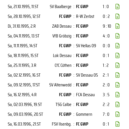
Sa, 21.10.1995
, 11.ST
SV Baalberge
:
FC GWP
1 : 0
Sa, 28.10.1995
, 12.ST
FC GWP
:
R-W Zerbst
0 : 2
Di, 31.10.1995
, 2.R
ZAB Dessau
:
FC GWP
9 : 10
Sa, 04.11.1995
, 13.ST
VfB Gröbzig
:
FC GWP
4 : 0
Sa, 11.11.1995
, 14.ST
FC GWP
:
SV Hellas 09
0 : 0
Sa, 18.11.1995
, 15.ST
Lok Dessau
:
FC GWP
0 : 1
Sa, 25.11.1995
, 3.R
CfC Cöthen
:
FC GWP
1 : 2
Sa, 02.12.1995
, 16.ST
FC GWP
:
SV Dessau 05
2 : 1
Sa, 09.12.1995
, 17.ST
SV Altenwedd
:
FC GWP
2 : 0
Sa, 16.12.1995
, 4.R
FC GWP
:
FCA Dessau
3 : 5
Sa, 02.03.1996
, 19.ST
TSG Calbe
:
FC GWP
2 : 2
Sa, 09.03.1996
, 20.ST
FC GWP
:
Gommern
7 : 0
Sa, 16.03.1996
, 21.ST
FSV Ilsenbg.
:
FC GWP
0 : 1