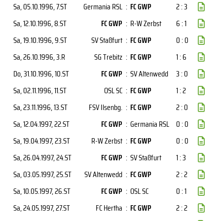
Sa, 05.10.1996
, 7.ST
Germania RSL
:
FC GWP
2 : 3
Sa, 12.10.1996
, 8.ST
FC GWP
:
R-W Zerbst
6 : 1
Sa, 19.10.1996
, 9.ST
SV Staßfurt
:
FC GWP
0 : 0
Sa, 26.10.1996
, 3.R
SG Trebitz
:
FC GWP
1 : 6
Do, 31.10.1996
, 10.ST
FC GWP
:
SV Altenwedd
3 : 0
Sa, 02.11.1996
, 11.ST
OSL SC
:
FC GWP
1 : 2
Sa, 23.11.1996
, 13.ST
FSV Ilsenbg.
:
FC GWP
2 : 0
Sa, 12.04.1997
, 22.ST
FC GWP
:
Germania RSL
0 : 0
Sa, 19.04.1997
, 23.ST
R-W Zerbst
:
FC GWP
0 : 0
Sa, 26.04.1997
, 24.ST
FC GWP
:
SV Staßfurt
1 : 3
Sa, 03.05.1997
, 25.ST
SV Altenwedd
:
FC GWP
2 : 2
Sa, 10.05.1997
, 26.ST
FC GWP
:
OSL SC
0 : 1
Sa, 24.05.1997
, 27.ST
FC Hertha
:
FC GWP
2 : 2