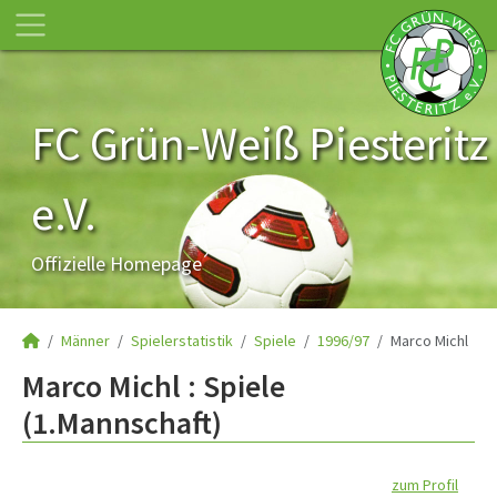
FC Grün-Weiß Piesteritz
e.V.
Offizielle Homepage
Männer
Spielerstatistik
Spiele
1996/97
Marco Michl
Marco Michl : Spiele
(1.Mannschaft)
zum Profil