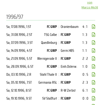
von
Marco Michl
1996/97
Sa, 17.08.1996
, 1.ST
FC GWP
:
Oranienbaum
4 : 1
Sa, 31.08.1996
, 2.ST
TSG Calbe
:
FC GWP
1 : 3
Sa, 07.09.1996
, 3.ST
Quedlinburg
:
FC GWP
1 : 3
Sa, 14.09.1996
, 4.ST
FC GWP
:
Germ.HBS
1 : 1
Sa, 21.09.1996
, 5.ST
Wernigerode II
:
FC GWP
2 : 2
Sa, 28.09.1996
, 6.ST
FC GWP
:
Einh.Osterw.
1 : 0
Do, 03.10.1996
, 2.R
Stahl Thale II
:
FC GWP
0 : 5
Sa, 05.10.1996
, 7.ST
Germania RSL
:
FC GWP
2 : 3
Sa, 12.10.1996
, 8.ST
FC GWP
:
R-W Zerbst
6 : 1
Sa, 19.10.1996
, 9.ST
SV Staßfurt
:
FC GWP
0 : 0