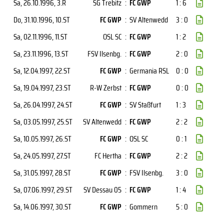
Sa, 26.10.1996
, 3.R
SG Trebitz
:
FC GWP
1 : 6
Do, 31.10.1996
, 10.ST
FC GWP
:
SV Altenwedd
3 : 0
Sa, 02.11.1996
, 11.ST
OSL SC
:
FC GWP
1 : 2
Sa, 23.11.1996
, 13.ST
FSV Ilsenbg.
:
FC GWP
2 : 0
Sa, 12.04.1997
, 22.ST
FC GWP
:
Germania RSL
0 : 0
Sa, 19.04.1997
, 23.ST
R-W Zerbst
:
FC GWP
0 : 0
Sa, 26.04.1997
, 24.ST
FC GWP
:
SV Staßfurt
1 : 3
Sa, 03.05.1997
, 25.ST
SV Altenwedd
:
FC GWP
2 : 2
Sa, 10.05.1997
, 26.ST
FC GWP
:
OSL SC
0 : 1
Sa, 24.05.1997
, 27.ST
FC Hertha
:
FC GWP
2 : 2
Sa, 31.05.1997
, 28.ST
FC GWP
:
FSV Ilsenbg.
3 : 0
Sa, 07.06.1997
, 29.ST
SV Dessau 05
:
FC GWP
1 : 4
Sa, 14.06.1997
, 30.ST
FC GWP
:
Gommern
5 : 0