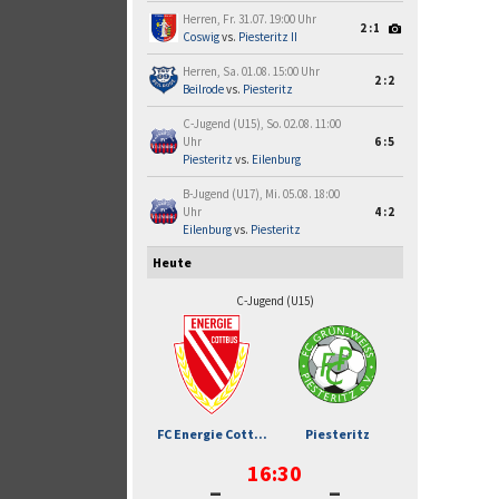
Herren, Fr. 31.07. 19:00 Uhr
2:1
Coswig
vs.
Piesteritz II
Herren, Sa. 01.08. 15:00 Uhr
2:2
Beilrode
vs.
Piesteritz
C-Jugend (U15), So. 02.08. 11:00
Uhr
6:5
Piesteritz
vs.
Eilenburg
B-Jugend (U17), Mi. 05.08. 18:00
Uhr
4:2
Eilenburg
vs.
Piesteritz
Heute
C-Jugend (U15)
FC Energie Cott...
Piesteritz
16:30
-
-