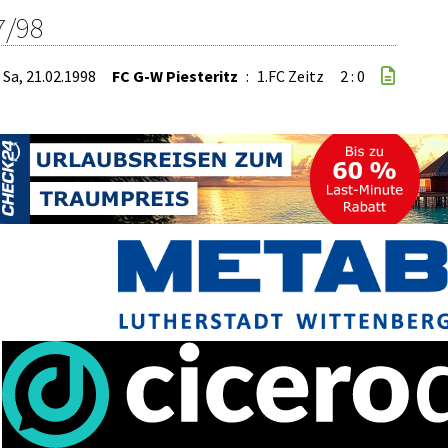
7/98
Sa, 21.02.1998
FC G-W Piesteritz
:
1.FC Zeitz
2 : 0