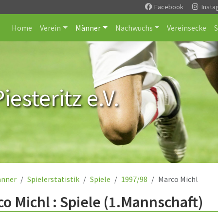
Facebook
Insta
Home
Verein
Männer
Nachwuchs
Vereinsecke
esteritz e.V.
nner
Spielerstatistik
Spiele
1997/98
Marco Michl
o Michl : Spiele (1.Mannschaft)