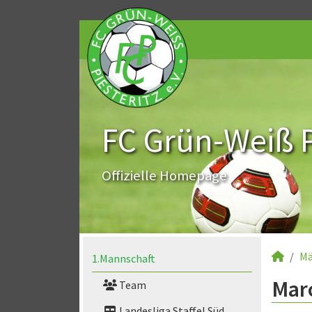
FC Grün-Weiß Pi
Offizielle Homepage
Mä
1.Mannschaft
Marc
Team
Landesliga Staffel Süd