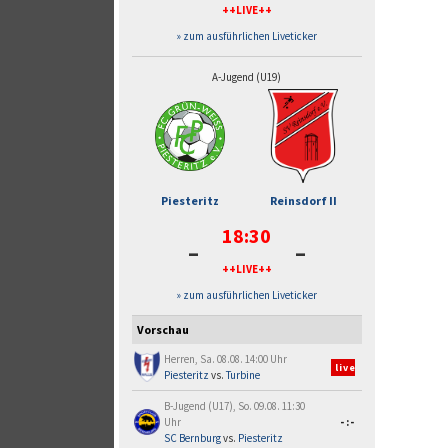
++LIVE++
» zum ausführlichen Liveticker
A-Jugend (U19)
Piesteritz
Reinsdorf II
18:30
-
-
++LIVE++
» zum ausführlichen Liveticker
Vorschau
Herren, Sa. 08.08. 14:00 Uhr
live
Piesteritz
vs.
Turbine
B-Jugend (U17), So. 09.08. 11:30
Uhr
-:-
SC Bernburg
vs.
Piesteritz