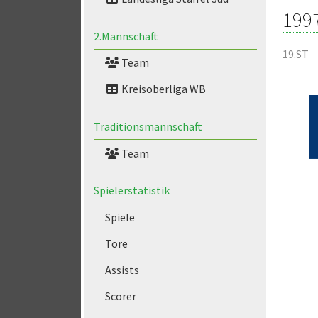
199
2.Mannschaft
19.ST
Team
Kreisoberliga WB
Traditionsmannschaft
Team
Spielerstatistik
Spiele
Tore
Assists
Scorer