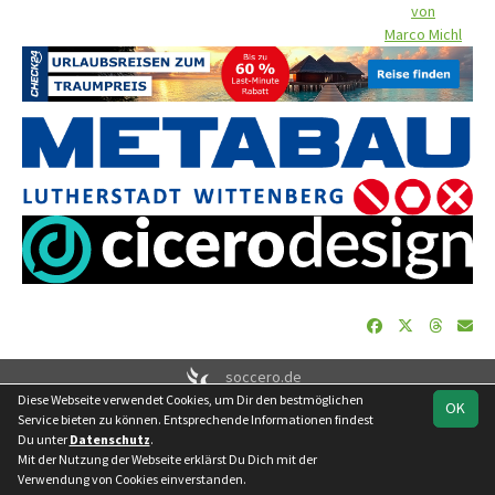
von
Marco Michl
soccero.de
Diese Webseite verwendet Cookies, um Dir den bestmöglichen
© 2006 - 2026
OK
Service bieten zu können. Entsprechende Informationen findest
Besucherstatistik
Geburtstage
Impressum
Datenschutz
Du unter
Datenschutz
.
Kontakt
Mit der Nutzung der Webseite erklärst Du Dich mit der
Verwendung von Cookies einverstanden.