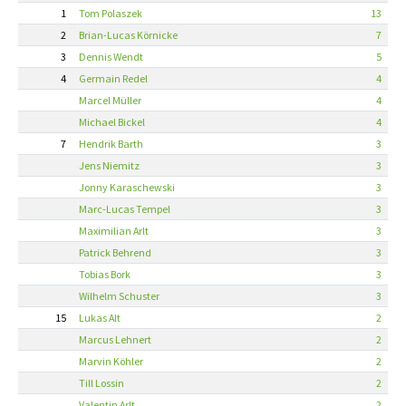
1
Tom Polaszek
13
2
Brian-Lucas Körnicke
7
3
Dennis Wendt
5
4
Germain Redel
4
Marcel Müller
4
Michael Bickel
4
7
Hendrik Barth
3
Jens Niemitz
3
Jonny Karaschewski
3
Marc-Lucas Tempel
3
Maximilian Arlt
3
Patrick Behrend
3
Tobias Bork
3
Wilhelm Schuster
3
15
Lukas Alt
2
Marcus Lehnert
2
Marvin Köhler
2
Till Lossin
2
Valentin Arlt
2