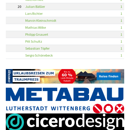
20
Julian Bäßler
1
Lars Richter
1
Marvin Kleinschmidt
1
Mathias Wilke
1
Philipp Gnauert
1
Pitt Schultz
1
Sebastian Töpfer
1
Sergio Schönebeck
1