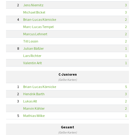
2
Jens Niemitz
3
Michael Bickel
3
4
Brian-Lucas Körnicke
2
Marc-Lucas Tempel
2
Marcus Lehnert
2
Till Lossin
2
8
Julian Bäßler
1
Lars Richter
1
Valentin Arlt
1
C-Junioren
(Gelbe Karten)
1
Brian-Lucas Körnicke
5
2
Hendrik Barth
3
3
Lukas Alt
2
Marvin Köhler
2
5
Mathias Wilke
1
Gesamt
(Gelbe Karten)