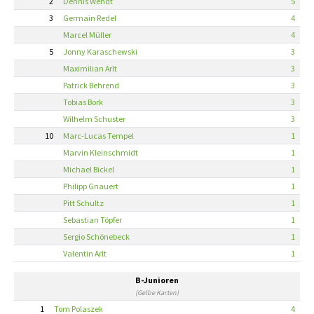
2
Dennis Wendt
5
3
Germain Redel
4
Marcel Müller
4
5
Jonny Karaschewski
3
Maximilian Arlt
3
Patrick Behrend
3
Tobias Bork
3
Wilhelm Schuster
3
10
Marc-Lucas Tempel
1
Marvin Kleinschmidt
1
Michael Bickel
1
Philipp Gnauert
1
Pitt Schultz
1
Sebastian Töpfer
1
Sergio Schönebeck
1
Valentin Arlt
1
B-Junioren
(Gelbe Karten)
1
Tom Polaszek
4