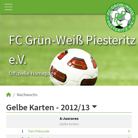
FC Grün-Weiß Piesteritz
e.V.
Offizielle Homepage
Nachwuchs
Gelbe Karten -
2012/13
A-Junioren
(Gelbe Karten)
1
Tom Polaszek
9