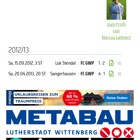
zum Profil
von
Marcus Lehnert
2012/13
Sa, 15.09.2012
, 3.ST
Lok Stendal
:
FC GWP
1 : 2
(1)
Sa, 20.04.2013
, 20.ST
Sangerhausen
:
FC GWP
4 : 1
(1)