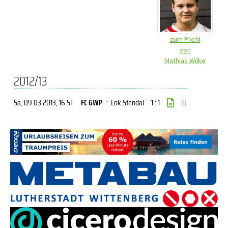
zum Profil
von
Mathias Wilke
2012/13
Sa, 09.03.2013
, 16.ST
FC GWP
:
Lok Stendal
1 : 1
(1)