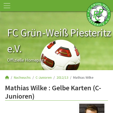
FC Grün-Weiß Piesteritz
e.V.
Offizielle Homepage
Nachwuchs
C-Junioren
2012/13
Mathias Wilke
Mathias Wilke : Gelbe Karten (C-
Junioren)